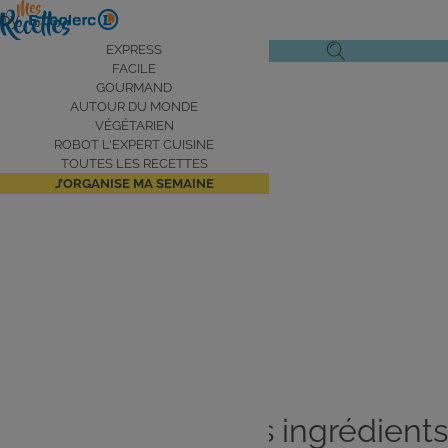
Aller
by
au
Navigation
EXPRESS
Ouvrir
Ouvrir
contenu
FACILE
principale
le
la
principal
GOURMAND
AUTOUR DU MONDE
menu
recherche
VÉGÉTARIEN
de
ROBOT L'EXPERT CUISINE
navigation
TOUTES LES RECETTES
J’ORGANISE MA SEMAINE
Aujourd’hui je suis en mode
speed
!
Je cuisine avec les ingrédients