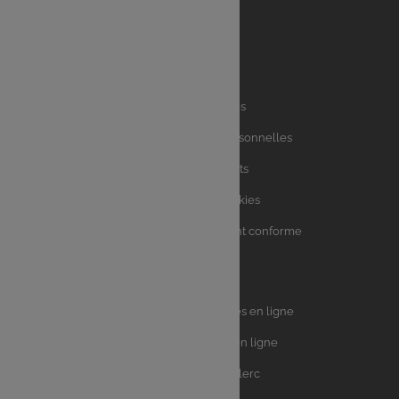
Liens
Mentions légales
utiles
Charte des données personnelles
Charte avis clients
Charte sur les Cookies
Accessibilité : partiellement conforme
Plan du site
Univers
E.Leclerc DRIVE - Courses en ligne
Leclerc
E.Leclerc TRAITEUR en ligne
Ma Cave par E.Leclerc