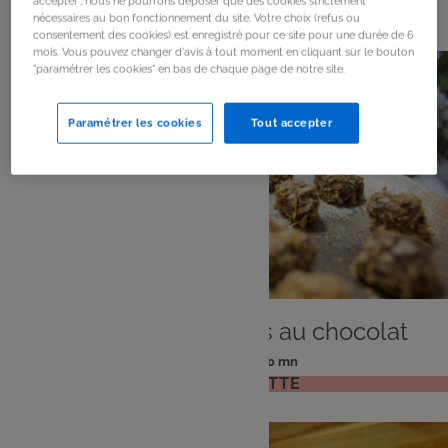
154
résultats
accepter", nous ne pourrons déposer que des cookies strictement
nécessaires au bon fonctionnement du site. Votre choix (refus ou
consentement des cookies) est enregistré pour ce site pour une durée de 6
mois. Vous pouvez changer d'avis à tout moment en cliquant sur le bouton
"paramétrer les cookies" en bas de chaque page de notre site.
Paramétrer les cookies
Tout accepter
DESSERT
Truffes croustillantes au chocolat
: 6 pers
: 10 mn
Nombre
Temps
VOIR LA RECETTE
de
de
personnes
préparation