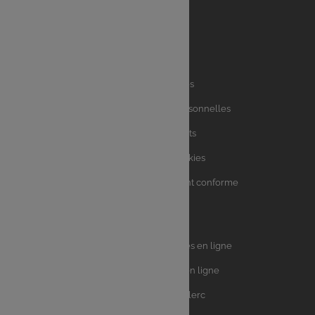
Liens
Mentions légales
utiles
Charte des données personnelles
Charte avis clients
Charte sur les Cookies
Accessibilité : partiellement conforme
Plan du site
Univers
E.Leclerc DRIVE - Courses en ligne
Leclerc
E.Leclerc TRAITEUR en ligne
Ma Cave par E.Leclerc