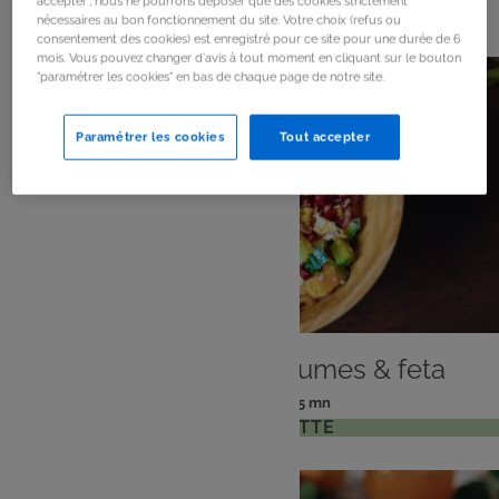
824
résultats
accepter", nous ne pourrons déposer que des cookies strictement
nécessaires au bon fonctionnement du site. Votre choix (refus ou
consentement des cookies) est enregistré pour ce site pour une durée de 6
mois. Vous pouvez changer d'avis à tout moment en cliquant sur le bouton
"paramétrer les cookies" en bas de chaque page de notre site.
Paramétrer les cookies
Tout accepter
PLAT
Bowl gourmand légumes & feta
: 2 pers
: 15 mn
Nombre
Temps
VOIR LA RECETTE
de
de
personnes
préparation