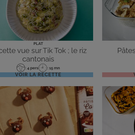
PLAT
ette vue sur Tik Tok ; le riz
Pâtes
cantonais
: 4 pers
: 15 mn
Nombre
Temps
VOIR LA RECETTE
de
de
personnes
préparation