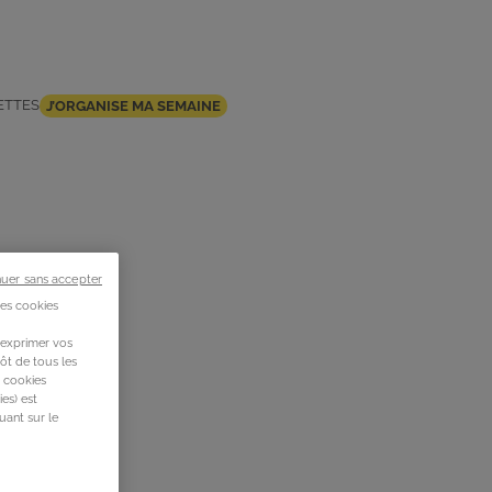
ETTES
J’ORGANISE MA SEMAINE
nuer sans accepter
des cookies
 exprimer vos
ôt de tous les
s cookies
es) est
uant sur le