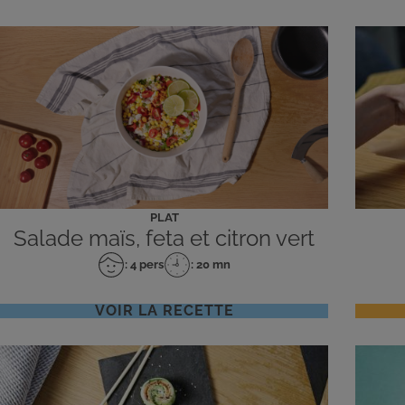
PLAT
Salade maïs, feta et citron vert
: 4 pers
: 20 mn
Nombre
Temps
de
de
personnes
préparation
VOIR LA RECETTE