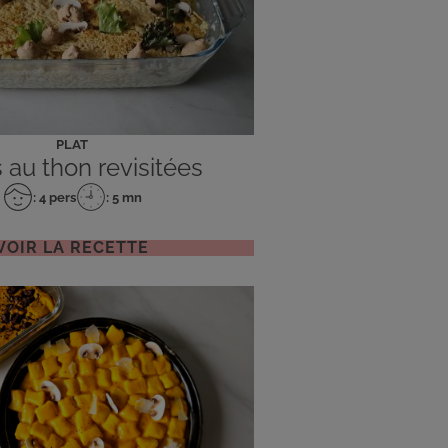
PLAT
 au thon revisitées
: 4 pers
: 5 mn
Nombre
Temps
de
de
personnes
préparation
VOIR LA RECETTE