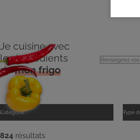
Je cuisine avec
les ingrédients
de
mon frigo
824
résultats