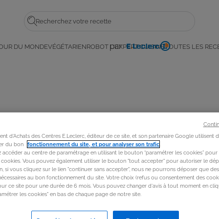
Rechercher
par
OUR DU MONDE
VÉGÉTARIEN
ROBOT L'EXPERT CUISINE
TOUTES LES REC
E.
a
Leclerc
 !
Conti
t d'Achats des Centres E.Leclerc, éditeur de ce site, et son partenaire Google utilisent 
rer du bon
fonctionnement du site, et pour analyser son trafic
.
accéder au centre de paramétrage en utilisant le bouton “paramétrer les cookies” pour
s cookies. Vous pouvez également utiliser le bouton "tout accepter" pour autoriser le dép
in, si vous cliquez sur le lien "continuer sans accepter", nous ne pourrons déposer que de
nécessaires au bon fonctionnement du site. Votre choix (refus ou consentement des cooki
our ce site pour une durée de 6 mois. Vous pouvez changer d'avis à tout moment en cliq
métrer les cookies" en bas de chaque page de notre site.