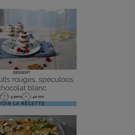
DESSERT
ruits rouges, spéculoos,
chocolat blanc
: 4 pers
: 40 mn
Nombre
Temps
VOIR LA RECETTE
de
de
personnes
préparation