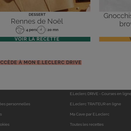
Gnocchi
DESSERT
Rennes de Noël
bro
: 4 pers
: 20 mn
Nombre
Temps
de
de
VOIR LA RECETTE
personnes
préparation
ACCÈDE À MON E.LECLERC DRIVE
Univers
E.Leclerc DRIVE - Courses en lign
Leclerc
ées personnelles
E.Leclerc TRAITEUR en ligne
s
Ma Cave par E.Leclerc
ookies
Toutes les recettes