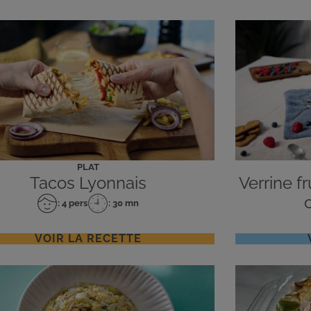
PLAT
Tacos Lyonnais
Verrine f
: 4 pers
: 30 mn
Nombre
Temps
de
de
personnes
préparation
VOIR LA RECETTE