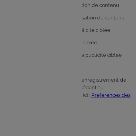
AB Tasty : Cookies de personnalisation de contenu
Lucky Cart : Cookies de personnalisation de contenu
Google Ads : Cookies pour une publicité ciblée
Critéo : Cookies pour une publicité ciblée
Bing Advertising : Cookies pour une publicité ciblée
Paramétrage des cookies
Vous pouvez autoriser ou refuser l'enregistrement de
cookies dans votre terminal en accédant au
centre des préférences accessible ici :
Préférences des
cookies
13. hCaptcha