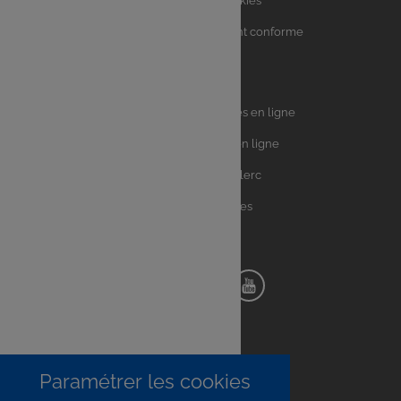
Charte sur les Cookies
Accessibilité : partiellement conforme
Plan du site
Univers
E.Leclerc DRIVE - Courses en ligne
Leclerc
E.Leclerc TRAITEUR en ligne
Ma Cave par E.Leclerc
Toutes les recettes
Suivez-nous !
Notre
Notre
Notre
Notre
pinterest
facebook
instagram
youtube
Paramétrer les cookies