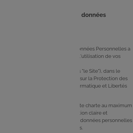
1.1. Pourquoi une charte des données
personnelles ?
Cette Charte de Protection des Données Personnelles a
pour objectif de vous informer de l'utilisation de vos
Données Personnelles sur le site
www.mesrecettes.leclerc
(ci-après "le Site"), dans le
cadre du Règlement (UE) Général sur la Protection des
Données 2016/679 et de la loi Informatique et Libertés
du 6 janvier 1978 modifiée.
Nous avons souhaité simplifier cette charte au maximum
afin de vous apporter une information claire et
transparente sur la façon dont vos données personnelles
sont collectées, traitées et utilisées.