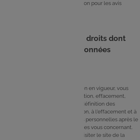
jusqu’à demande de suppression pour les avis
publiés sur le Site
8. Comment exercer les droits dont
vous disposez sur vos données
personnelles ?
Conformément à la réglementation en vigueur, vous
disposez de droits (accès, rectification, effacement,
opposition, limitation, portabilité, définition des
directives relatives à la conservation, à l'effacement et à
la communication de vos données personnelles après le
décès) sur les données personnelles vous concernant.
Pour en savoir plus, vous pouvez visiter le site de la