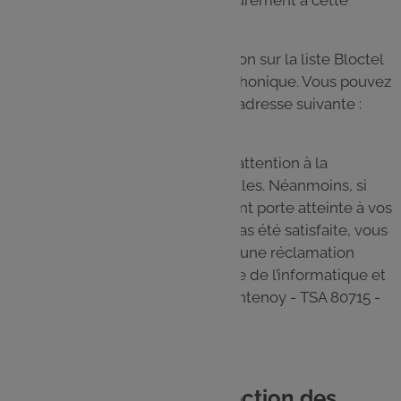
révocation demeureront valables.
Vous disposez d’un droit d’inscription sur la liste Bloctel
d’opposition au démarchage téléphonique. Vous pouvez
vous y inscrire en vous rendant à l’adresse suivante :
https://conso.bloctel.fr/
Le GALEC apporte la plus grande attention à la
protection des données personnelles. Néanmoins, si
vous considérez que leur traitement porte atteinte à vos
droits ou que votre demande n’a pas été satisfaite, vous
disposez de la faculté d’introduire une réclamation
auprès de la Commission nationale de l’informatique et
des libertés (CNIL) - 3 Place de Fontenoy - TSA 80715 -
75334 PARIS CEDEX 07.
9. Le délégué à la protection des