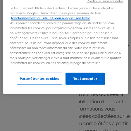
Continuer sans accepter
Le Groupement d'Achats des Centres E.Leclerc, éditeur de ce site, et son
Les données que nous utilisons sont collectées
partenaire Google utilisent des cookies pour s'assurer du bon
fonctionnement du site, et pour analyser son trafic
.
directement auprès de vous, via les cookies ou traceurs
Vous pouvez accéder au centre de paramétrage en utilisant le bouton
lors de votre navigation sur le Site.
“paramétrer les cookies” pour exprimer vos choix sur les cookies. Vous
pouvez également utiliser le bouton "tout accepter" pour autoriser le
En revanche, lors de votre connexion sur le Site par le
dépôt de tous les cookies. Enfin, si vous cliquez sur le lien "continuer sans
accepter", nous ne pourrons déposer que des cookies strictement
biais de vos identifiants Leclerc Drive, le GALEC collecte
nécessaires au bon fonctionnement du site. Votre choix (refus ou
les données à caractère personnel vous concernant
consentement des cookies) est enregistré pour ce site pour une durée de 6
mois. Vous pouvez changer d'avis à tout moment en cliquant sur le bouton
auprès de votre magasin Drive E.Leclerc de
"paramétrer les cookies" en bas de chaque page de notre site.
rattachement. Il collecte ainsi vos données
d'identification (nom, prénom, mail, adresse,
Paramétrer les cookies
Tout accepter
téléphone…).
Conformément à la réglementation sur les données à
caractère personnel, nous avons l’obligation de garantir
l’exactitude et la mise à jour des informations vous
concernant. C’est pourquoi, les données collectées sur le
Site peuvent être mises à jour et/ou complétées à partir
des données plus récentes que vous pourriez fournir