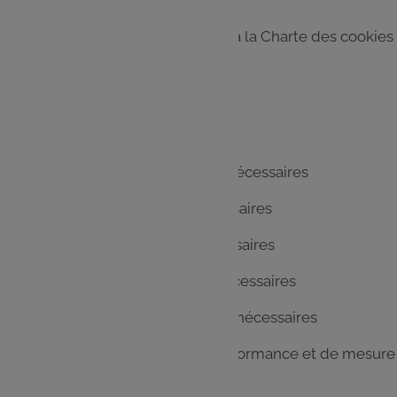
Nous vous invitons à vous référer à la Charte des cookies
accessible
ici
Liste des partenaires :
Datadome : Cookies strictement nécessaires
Epica : Cookies strictement nécessaires
Batch : Cookies strictement nécessaires
OneTrust : Cookies strictement nécessaires
Budget Box : Cookies strictement nécessaires
Google Analytics : Cookies de performance et de mesure
d'audience