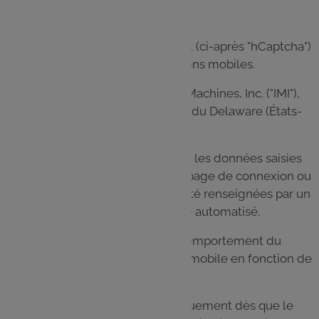
Nous utilisons le service anti-robot (ci-après "hCaptcha")
sur nos sites web ou nos applications mobiles.
Ce service est fourni par Intuition Machines, Inc. ("IMI"),
une société californienne de l’État du Delaware (États-
Unis).
hCaptcha est utilisé pour vérifier si les données saisies
sur notre Site (par exemple sur la page de connexion ou
sur le formulaire de contact) ont été renseignées par un
être humain ou par un programme automatisé.
À cet effet, hCaptcha analyse le comportement du
visiteur du Site ou de l’application mobile en fonction de
plusieurs caractéristiques.
Cette analyse démarre automatiquement dès que le