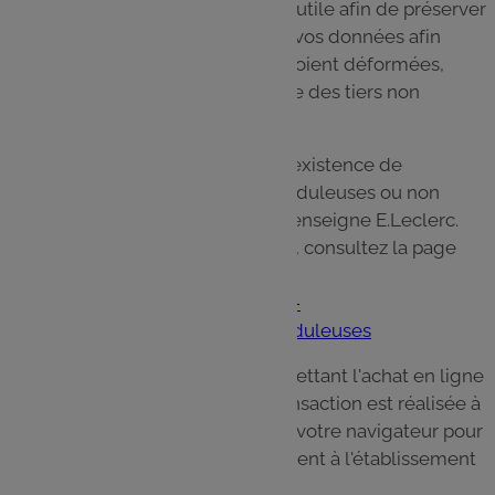
Le GALEC prend toute précaution utile afin de préserver
la sécurité et la confidentialité de vos données afin
notamment d'empêcher qu'elles soient déformées,
endommagées, divulguées, et que des tiers non
autorisés y aient accès.
Nous attirons votre attention sur l'existence de
nombreuses communications frauduleuses ou non
autorisées usurpant l'identité de l'enseigne E.Leclerc.
Pour toute information sur le sujet, consultez la page
suivante :
http://www.e-
leclerc.com/catalogue/questions-
frequentes/communications-frauduleuses
Le Site est un site marchand permettant l'achat en ligne
par carte bancaire. A ce titre, la transaction est réalisée à
travers une connexion cryptée via votre navigateur pour
transmettre les données directement à l'établissement
bancaire.