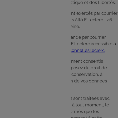
Commission Nationale de l’Informatique et des Libertés.
Ces droits peuvent être directement exercés par courrier
à l'adresse suivante : Service Clients Allô E.Leclerc - 26
quai Marcel Boyer 94200 Ivry sur Seine.
Vous pouvez aussi faire votre demande par courrier
électronique via le formulaire Allô E.Leclerc accessible à
l'adresse
http://www.donneespersonnelles.leclerc
Les droits qui vous sont précédemment consentis
s'éteignent à votre décès. Vous disposez du droit de
définir des directives relatives à la conservation, à
l'effacement et à la communication de vos données
personnelles après votre décès.
Lorsque vos données personnelles sont traitées avec
votre consentement, vous pouvez, à tout moment, le
révoquer. Vous êtes cependant informés que les
traitements mis en œuvre antérieurement à cette