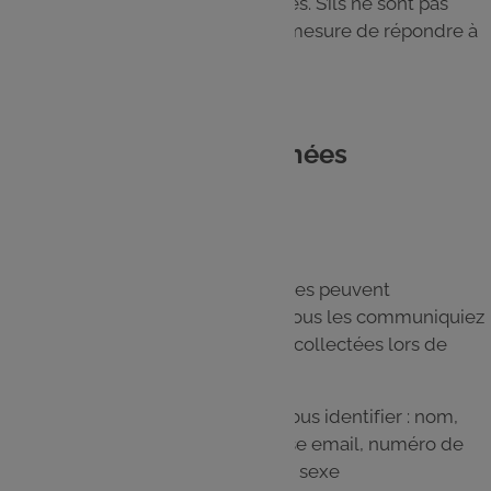
avec un astérisque sont obligatoires. S’ils ne sont pas
remplis, le GALEC ne sera pas en mesure de répondre à
votre demande.
4. Quelles sont les données
collectées ?
Les Données Personnelles suivantes peuvent
notamment être collectées, que vous les communiquiez
volontairement, ou qu’elles soient collectées lors de
votre utilisation du Site :
Les données permettant de vous identifier : nom,
prénom, adresse postale, adresse email, numéro de
téléphone, mot de passe, âge et sexe