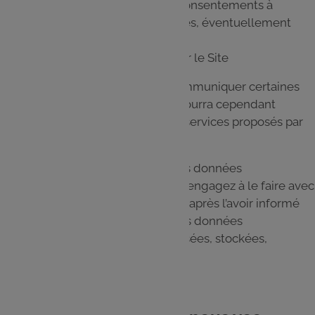
Les données relatives à vos consentements à
recevoir des offres commerciales, éventuellement
personnalisées
Les données de navigation sur le Site
Vous pouvez choisir de ne pas communiquer certaines
données personnelles, ce choix pourra cependant
empêcher l’utilisation de certains services proposés par
l’intermédiaire du Site.
Dans le cas où vous renseignez les données
personnelles d’un tiers, vous vous engagez à le faire avec
le consentement de ce dernier, et après l’avoir informé
des conditions dans lesquelles ses données
personnelles sont recueillies, utilisées, stockées,
divulguées.