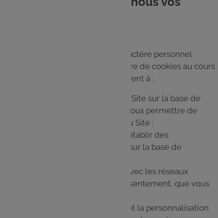
5. Pourquoi collectons-nous vos
données ?
Les traitements de données à caractère personnel
engendrés par le dépôt et la lecture de cookies au cours
de votre navigation sur le Site servent à :
Assurer le fonctionnement du Site sur la base de
l'intérêt légitime du GALEC de vous permettre de
bénéficier des fonctionnalités du Site ;
Mesurer l’audience du Site et établir des
statistiques anonymes de visite sur la base de
l'intérêt légitime du GALEC ;
Assurer l’interactivité du Site avec les réseaux
sociaux sur la base de votre consentement, que vous
pouvez retirer à tout moment ;
Améliorer les fonctionnalités et la personnalisation