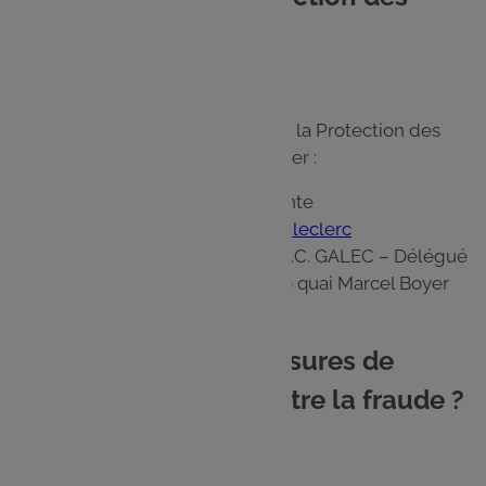
données
Le GALEC a désigné un Délégué à la Protection des
Données que vous pouvez contacter :
à l'adresse électronique suivante
:
contact@donneespersonnelles.leclerc
à l'adresse postale suivante : S.C. GALEC – Délégué
à la Protection des Données - 26 quai Marcel Boyer
94200 Ivry sur Seine.
10. Quelles sont les mesures de
sécurité et de lutte contre la fraude ?