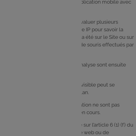
visiteur entre sur le Site ou sur l’application mobile avec
le hCaptcha activé.
Pour cette analyse, hCaptcha va évaluer plusieurs
informations (par exemple l’adresse IP pour savoir la
durée pendant laquelle le visiteur a été sur le Site ou sur
l’application ou des mouvements de souris effectués par
l’utilisateur).
Les données collectées lors de l’analyse sont ensuite
transmises à IMI.
L’analyse du hCaptcha en mode invisible peut se
dérouler entièrement en arrière-plan.
Les visiteurs du Site ou de l’application ne sont pas
informés qu’une telle analyse est en cours.
Le traitement des données repose sur l’article 6 (1) (f) du
RGPD (DGSVO) : l’exploitant du site web ou de