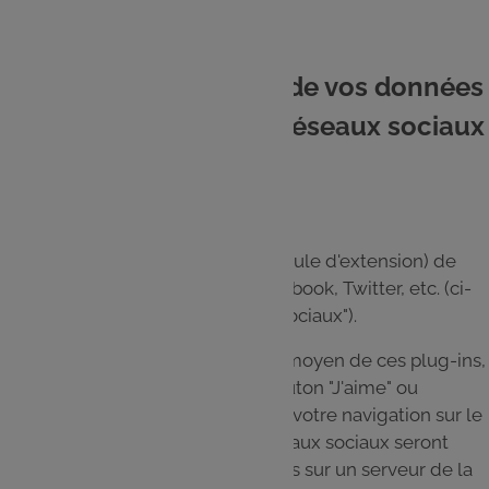
11. Quelles utilisations de vos données
personnelles avec les réseaux sociaux
?
Le Site utilise des plug-in (ou module d'extension) de
réseaux sociaux, notamment Facebook, Twitter, etc. (ci-
après et ensemble les "Réseaux Sociaux").
Si vous interagissez sur le Site au moyen de ces plug-ins,
par exemple en cliquant sur le bouton "J'aime" ou
"Partager", les informations liées à votre navigation sur le
Site et à votre adhésion à ces réseaux sociaux seront
transmises, enregistrées et traitées sur un serveur de la