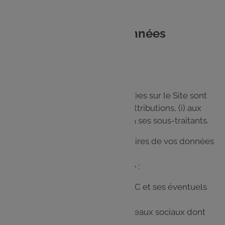
6. Qui a accès à vos données
personnelles ?
Les données personnelles collectées sur le Site sont
destinées dans la limite de leurs attributions, (i) aux
services internes du GALEC et (ii) à ses sous-traitants.
Plus spécifiquement, les destinataires de vos données
personnelles sont les suivants :
Lors de votre navigation sur le Site :
Les services internes du GALEC et ses éventuels
sous-traitants ;
Les sociétés exploitant les réseaux sociaux dont
les plug-ins figurent sur le Site ;