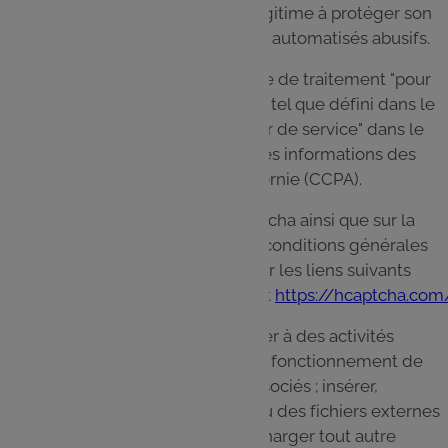
l’application mobile a un intérêt légitime à protéger son
site contre l’exploration et le spam automatisés abusifs.
IMI agit en qualité de "Responsable de traitement "pour
le compte de ses consommateurs tel que défini dans le
RGPD et en qualité de "Fournisseur de service" dans le
cadre de la Loi sur la protection des informations des
consommateurs de l’État de Californie (CCPA).
Pour plus d’informations sur hCaptcha ainsi que sur la
politique de confidentialité et les conditions générales
d’utilisation d’IMI, veuillez consulter les liens suivants
:
https://hcaptcha.com/privacy/
et
https://hcaptcha.co
Vous acceptez de ne pas vous livrer à des activités
pouvant interférer ou nuire au bon fonctionnement de
notre Site ou des Services tiers associés ; insérer,
télécharger ou joindre des liens ou des fichiers externes
malveillants ou inconnus ou télécharger tout autre