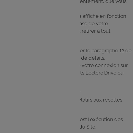
du Site sur la base de votre consentement, que vous
pouvez retirer à tout moment ;
Adapter le contenu publicitaire affiché en fonction
de vos centres d’intérêts sur la base de votre
consentement, que vous pouvez retirer à tout
moment.
Nous vous invitons à consulter le paragraphe 12 de
la présente Charte pour plus de détails.
Les traitements engendrés lors de votre connexion sur
le Site par le biais de vos identifiants Leclerc Drive ou
Traiteur servent à ;
Mettre en favoris des recettes ;
Déposer des avis ou astuces relatifs aux recettes
sur le Site ;
La base légale de ces traitements est l’exécution des
Conditions générales d'utilisation du Site.