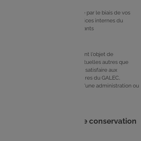
Lors de votre connexion sur le Site par le biais de vos
identifiants Leclerc Drive : les services internes du
GALEC et ses éventuels sous-traitants
Vos données personnelles ne feront l'objet de
communications extérieures éventuelles autres que
celles prévues ci-dessus que pour satisfaire aux
obligations légales et réglementaires du GALEC,
notamment en cas de demande d'une administration ou
d'une autorité judiciaire.
7. Quelle est la durée de conservation
des données ?