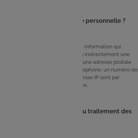
1.2. Qu’est-ce qu’une donnée personnelle ?
Une donnée personnelle est toute information qui
permet d’identifier directement ou indirectement une
personne physique. Ainsi, un nom, une adresse postale
ou électronique, un numéro de téléphone, un numéro de
Carte E.Leclerc ou encore une adresse IP sont par
exemple des données personnelles.
1.3. Qui est le responsable du traitement des
données du Site ?