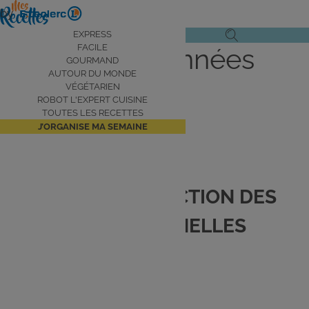
Aller
by
au
Navigation
EXPRESS
Ouvrir
Ouvrir
contenu
FACILE
Charte des données
principale
le
la
principal
GOURMAND
AUTOUR DU MONDE
menu
recherche
personnelles
VÉGÉTARIEN
de
ROBOT L'EXPERT CUISINE
navigation
TOUTES LES RECETTES
J’ORGANISE MA SEMAINE
CHARTE DE PROTECTION DES
DONNÉES PERSONNELLES
1. Introduction