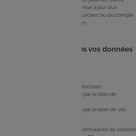
notamment lors de la création ou mise à jour d’un
compte créé sur un site internet E.Leclerc ou du compte
lié à votre Carte de fidélité E.Leclerc.
3. Quand sont collectées vos données
?
Vos données personnelles sont collectées :
Lors de votre navigation sur le Site par le biais de
traceurs ou cookies ;
Lors de votre connexion sur le Site par le biais de vos
identifiants Leclerc Drive ;
Les champs mentionnés dans les formulaires de collecte