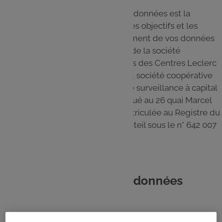
Le responsable du traitement des données est la
personne ou l'organisme qui fixe les objectifs et les
modalités de collecte et de traitement de vos données
personnelles. Pour le Site, il s'agit de la société
coopérative Groupements d'Achats des Centres Leclerc
(ci-après “S.C. GALEC” ou “GALEC”), société coopérative
anonyme à directoire et conseil de surveillance à capital
variable dont le siège social est situé au 26 quai Marcel
Boyer, 94200 Ivry-sur-Seine, immatriculée au Registre du
Commerce et des Sociétés de Créteil sous le n° 642 007
991.
2. D'où proviennent les données
traitées ?