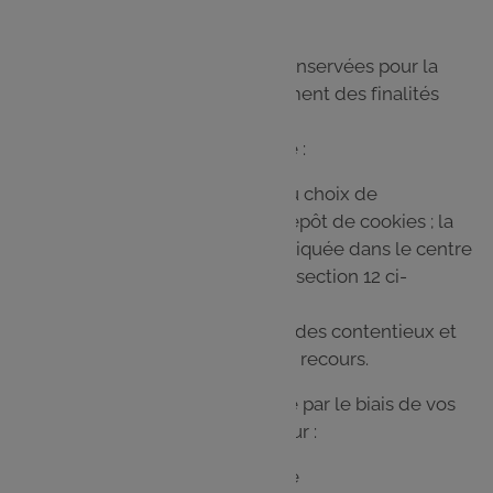
Vos données personnelles sont conservées pour la
durée nécessaire à l'accomplissement des finalités
décrites précédemment :
Lors de votre navigation sur le Site :
6 mois pour la conservation du choix de
consentement ou de refus au dépôt de cookies ; la
durée de vie des cookies est indiquée dans le centre
des préférences mentionné à la section 12 ci-
dessous ;
le cas échéant, toute la durée des contentieux et
jusqu’à épuisement des voies de recours.
Lors de votre connexion sur le Site par le biais de vos
identifiants Leclerc Drive ou traiteur :
jusqu’à suppression du compte