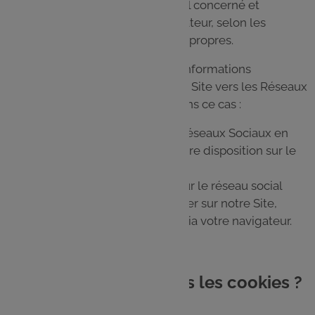
société exploitant le Réseau Social concerné et
rattachées à votre compte d'utilisateur, selon les
conditions d'utilisation qui lui sont propres.
Si vous ne souhaitez pas que vos informations
personnelles soient transmises du Site vers les Réseaux
Sociaux, nous vous conseillons dans ce cas :
de ne pas interagir avec ces Réseaux Sociaux en
cliquant sur les plug-in mis à votre disposition sur le
Site,
de désactiver votre compte sur le réseau social
considéré avant de venir naviguer sur notre Site,
de naviguer en mode “Privé” via votre navigateur.
12. Comment sont gérés les cookies ?