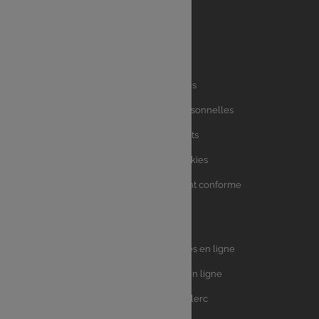
Liens
Mentions légales
utiles
Charte des données personnelles
Charte avis clients
Charte sur les Cookies
Accessibilité : partiellement conforme
Plan du site
Univers
E.Leclerc DRIVE - Courses en ligne
Leclerc
E.Leclerc TRAITEUR en ligne
Ma Cave par E.Leclerc