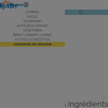
Aller
by
au
Navigation
EXPRESS
Ouvrir
Ouvrir
contenu
FACILE
principale
le
la
principal
GOURMAND
AUTOUR DU MONDE
menu
recherche
VÉGÉTARIEN
de
ROBOT L'EXPERT CUISINE
navigation
TOUTES LES RECETTES
J’ORGANISE MA SEMAINE
Je cuisine avec les ingrédients