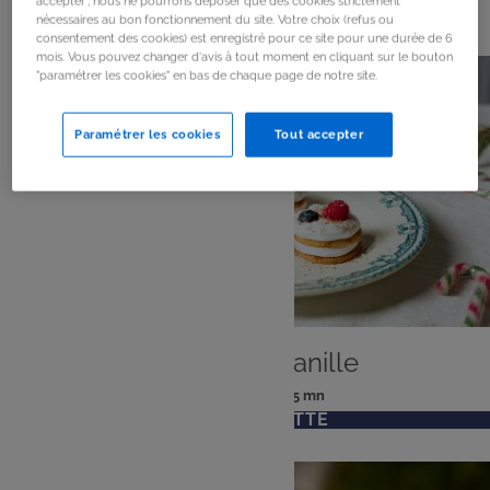
103
résultats
accepter", nous ne pourrons déposer que des cookies strictement
nécessaires au bon fonctionnement du site. Votre choix (refus ou
consentement des cookies) est enregistré pour ce site pour une durée de 6
mois. Vous pouvez changer d'avis à tout moment en cliquant sur le bouton
"paramétrer les cookies" en bas de chaque page de notre site.
Paramétrer les cookies
Tout accepter
DESSERT
Merveilleux vanille
: 4 pers
: 15 mn
Nombre
Temps
VOIR LA RECETTE
de
de
personnes
préparation