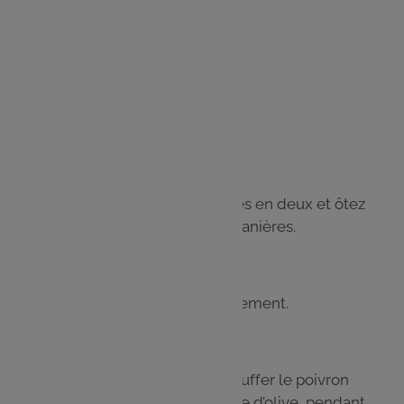
Thym déshydraté
Huile d’olive
Sel, poivre
Étape 1
Lavez les poivrons, coupez-les en deux et ôtez
les pépins. Découpez-les en lanières.
Étape 2
Épluchez l’ail et hachez-le finement.
Étape 3
Dans une sauteuse faites chauffer le poivron
assaisonné dans 3 c. à s d’huile d’olive, pendant