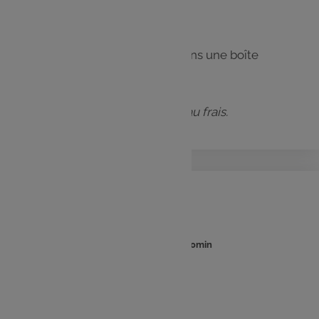
Étape 5
Laissez refroidir et gardez dans une boîte
fermée hermétiquement.
Il se conserve jusqu’à 5 jours au frais.
Courgettes
: 10min
: 20min
Temps
Temps
de
de
préparation
cuisson
Ingrédients :