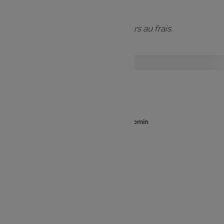
fermée hermétiquement.
Ils se conservent jusqu’à 5 jours au frais.
Béchamel
: 15min
: 10min
Temps
Temps
de
de
préparation
cuisson
Ingrédients :
50 g de beurre
50 g de farine
60 cl de lait