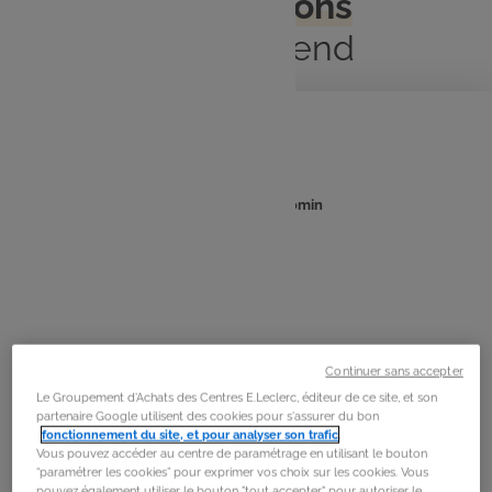
Préparations
du week-end
Quinoa précuit
: 5min
: 10min
Temps
Temps
de
de
préparation
cuisson
Ingrédients :
400 g de quinoa
1 cube de bouillon de légumes
Continuer sans accepter
Le Groupement d'Achats des Centres E.Leclerc, éditeur de ce site, et son
Huile d’olive
partenaire Google utilisent des cookies pour s'assurer du bon
fonctionnement du site, et pour analyser son trafic
.
Gros sel, poivre
Vous pouvez accéder au centre de paramétrage en utilisant le bouton
“paramétrer les cookies” pour exprimer vos choix sur les cookies. Vous
pouvez également utiliser le bouton "tout accepter" pour autoriser le