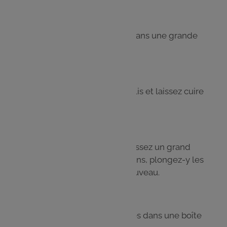
Étape 2
Faites bouillir l’eau gazeuse dans une grande
sauteuse et salez.
Étape 3
Plongez-y les têtes de brocolis et laissez cuire
8 min.
Étape 4
Égouttez les brocolis. Remplissez un grand
saladier d’eau avec des glaçons, plongez-y les
brocolis et égouttez-les à nouveau.
Étape 5
Laissez refroidir et stockez-les dans une boîte