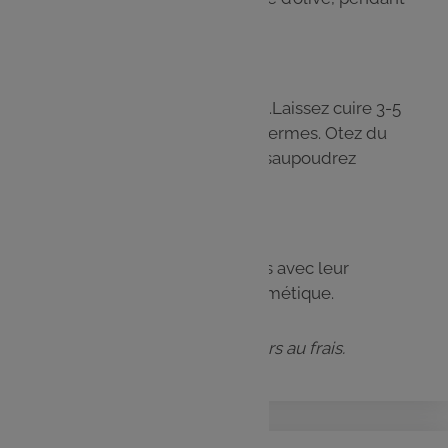
5 min.
Étape 4
Ajoutez l’ail et 2 c.à s. de thym.Laissez cuire 3-5
min en gardant les poivrons fermes. Otez du
feu, arrosez d’huile d’olive et saupoudrez
d’herbes.
Étape 5
Laissez refroidir et gardez-les avec leur
marinade dans une boîte hermétique.
Ils se conservent jusqu’à 5 jours au frais.