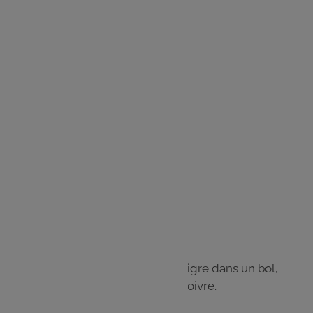
: 5min
Temps
de
préparation
Ingrédients :
30 cl d’huile d’olive
1 c. à s. de moutarde
8 c. à s. de vinaigre de vin
Sel, poivre
Étape 1
Versez la moutarde et le vinaigre dans un bol,
battez et ajoutez le sel et le poivre.