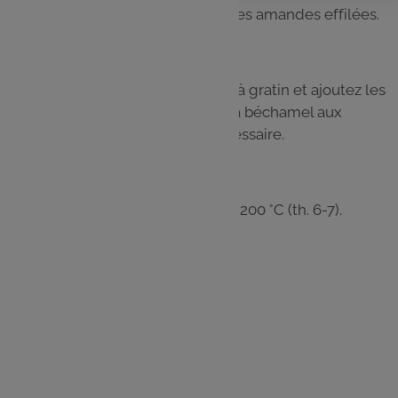
liquide pour la délayer et ajoutez les amandes effilées.
Etape 2
Disposez les brocolis dans un plat à gratin et ajoutez les
pavés de cabillaud. Arrosez avec la béchamel aux
amandes et poivrez encore si nécessaire.
Etape 3
Faites gratiner 20-30 min au four à 200 °C (th. 6-7).
J'utilise
Les trois quarts des brocolis
La sauce Béchamel