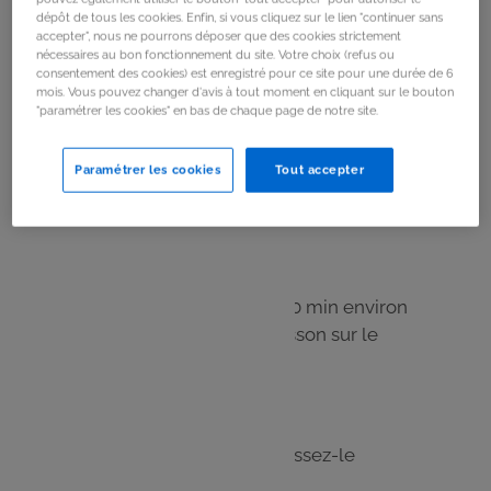
dépôt de tous les cookies. Enfin, si vous cliquez sur le lien "continuer sans
accepter", nous ne pourrons déposer que des cookies strictement
nécessaires au bon fonctionnement du site. Votre choix (refus ou
Étape 1
consentement des cookies) est enregistré pour ce site pour une durée de 6
Faites bouillir un grand volume d’eau salée
mois. Vous pouvez changer d'avis à tout moment en cliquant sur le bouton
"paramétrer les cookies" en bas de chaque page de notre site.
avec du gros sel.
Paramétrer les cookies
Tout accepter
Étape 2
Ajoutez le cube de bouillon.
Étape 3
Plongez le quinoa et cuisez 10 min environ
(suivez les indications de cuisson sur le
paquet).
Étape 4
Égouttez le quinoa et refroidissez-le
rapidement sous l’eau froide.