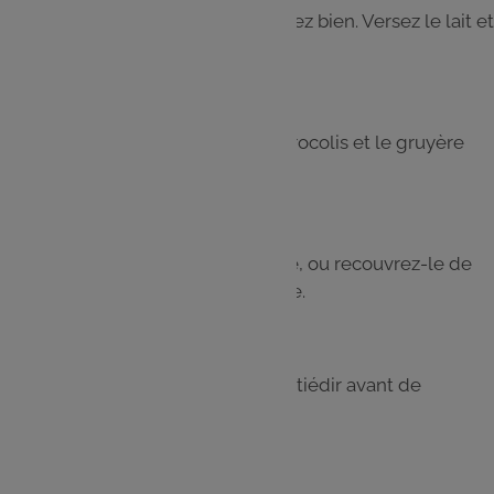
Rajoutez la farine et la levure. Battez bien. Versez le lait et
battez à nouveau.
Etape 4
Versez ensuite les morceaux de brocolis et le gruyère
râpé.
Etape 5
Beurrez et farinez un moule à cake, ou recouvrez-le de
papier sulfurisé,puis ajoutez la pâte.
Etape 6
Enfournez pour 30-35 min. Laissez tiédir avant de
démouler et servez froid ou tiède.
J'utilise