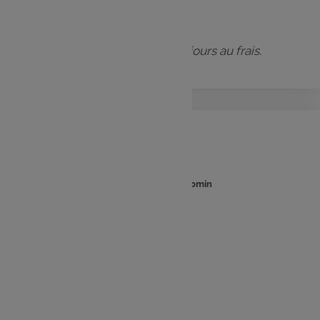
fermée hermétiquement.
Elles se conservent jusqu’à 5 jours au frais.
Poivrons marinés
: 10min
: 10min
Temps
Temps
de
de
préparation
cuisson
Ingrédients :
4 poivrons rouges ou verts
2 gousses d’ail
Herbes de Provence