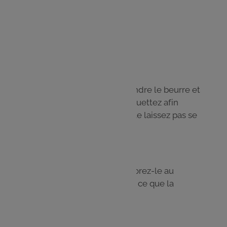
1 c. à s. de muscade
Sel, poivre
Étape 1
Dans une casserole, faites fondre le beurre et
ajoutez la farine d’un coup. Fouettez afin
d’obtenir un velouté mais ne le laissez pas se
colorer.
Étape 2
Faites bouillir le lait et incorporez-le au
mélange en fouettant jusqu’à ce que la
béchamel prenne.
Étape 3