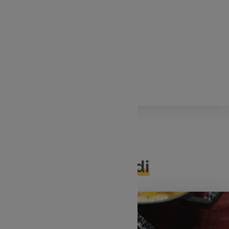
J'ajoute
4 pavés de cabillaud
25 cl de crème liquide
50 g d’amandes effilées
Poivre
vendredi