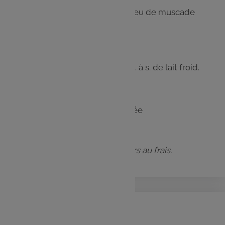
Salez, poivrez et ajoutez un peu de muscade
râpée.
Étape 4
Laissez refroidir et ajoutez 1 c. à s. de lait froid.
Étape 5
Stockez dans une boîte fermée
hermétiquement.
Elle se conserve jusqu’à 5 jours au frais.
Vinaigrette