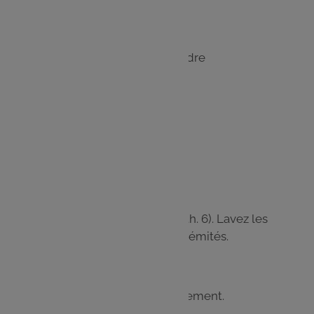
2 kg de courgettes
2 gousses d’ail
1 c. à café de cumin en poudre
Thym déshydraté
Huile d’olive
Sel, poivre
Étape 1
Préchauffez le four à 180 °C (th. 6). Lavez les
courgettes et coupez les extrémités.
Étape 2
Épluchez l’ail et hachez-le finement.