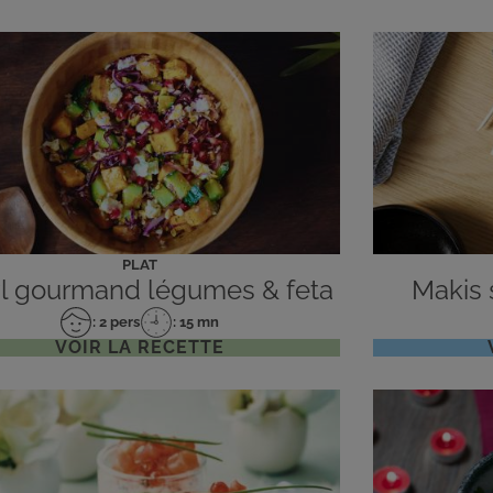
PLAT
l gourmand légumes & feta
Makis
: 2 pers
: 15 mn
Nombre
Temps
VOIR LA RECETTE
de
de
personnes
préparation