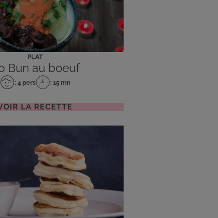
PLAT
o Bun au boeuf
: 4 pers
: 15 mn
Nombre
Temps
de
de
personnes
préparation
VOIR LA RECETTE