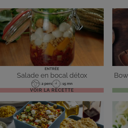
ENTRÉE
Salade en bocal détox
Bow
: 2 pers
: 15 mn
Nombre
Temps
VOIR LA RECETTE
de
de
personnes
préparation