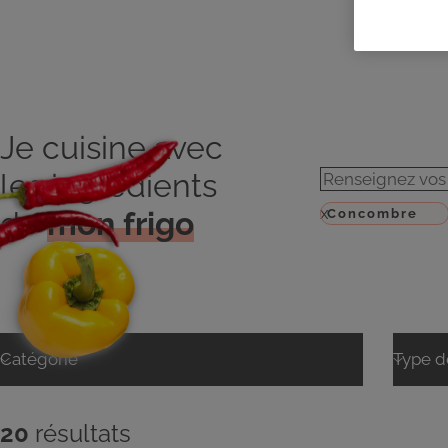
Je cuisine avec
les ingrédients
de
mon frigo
20
résultats