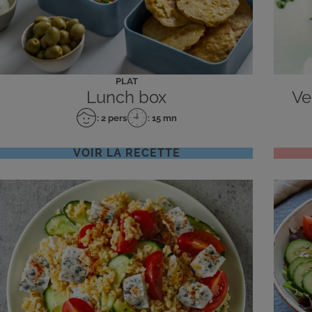
PLAT
Lunch box
Ve
: 2 pers
: 15 mn
Nombre
Temps
de
de
personnes
préparation
VOIR LA RECETTE