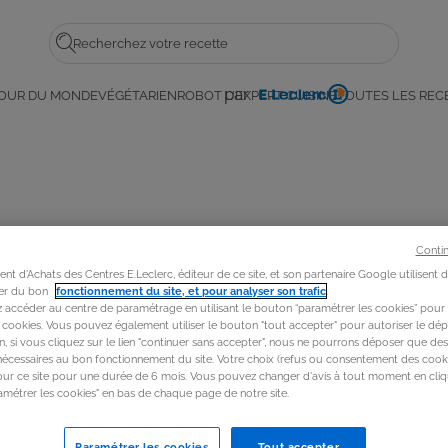
Rechercher
par
OUR DU MONDE
VÉGÉTARIEN
ROBOT L'EXPERT CUISINE
TOUTES LES REC
E.
a
Leclerc
 !
Conti
t d'Achats des Centres E.Leclerc, éditeur de ce site, et son partenaire Google utilisent 
rer du bon
fonctionnement du site, et pour analyser son trafic
.
accéder au centre de paramétrage en utilisant le bouton “paramétrer les cookies” pour
s cookies. Vous pouvez également utiliser le bouton "tout accepter" pour autoriser le dép
in, si vous cliquez sur le lien "continuer sans accepter", nous ne pourrons déposer que de
nécessaires au bon fonctionnement du site. Votre choix (refus ou consentement des cooki
our ce site pour une durée de 6 mois. Vous pouvez changer d'avis à tout moment en cliq
métrer les cookies" en bas de chaque page de notre site.
Paramétrer les cookies
Tout accepter