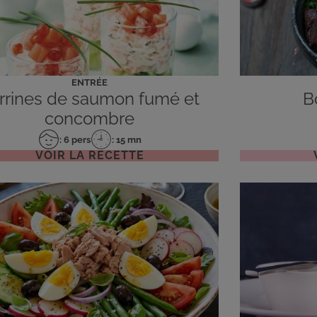
ENTRÉE
rrines de saumon fumé et
B
concombre
: 6 pers
: 15 mn
Nombre
Temps
VOIR LA RECETTE
de
de
personnes
préparation