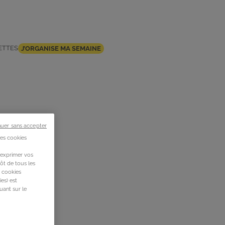
ETTES
J’ORGANISE MA SEMAINE
nuer sans accepter
des cookies
 exprimer vos
ôt de tous les
s cookies
es) est
uant sur le