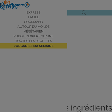
Aller
by
au
Navigation
EXPRESS
Ouvrir
Ouvrir
contenu
FACILE
principale
le
la
principal
GOURMAND
AUTOUR DU MONDE
menu
recherche
VÉGÉTARIEN
de
ROBOT L'EXPERT CUISINE
navigation
TOUTES LES RECETTES
J’ORGANISE MA SEMAINE
Aujourd’hui je me fais
plaisir
Je cuisine avec les ingrédients