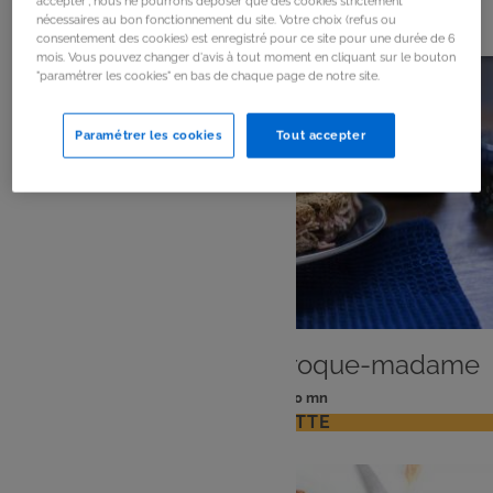
368
résultats
accepter", nous ne pourrons déposer que des cookies strictement
nécessaires au bon fonctionnement du site. Votre choix (refus ou
consentement des cookies) est enregistré pour ce site pour une durée de 6
mois. Vous pouvez changer d'avis à tout moment en cliquant sur le bouton
"paramétrer les cookies" en bas de chaque page de notre site.
Paramétrer les cookies
Tout accepter
PLAT
Gâteau de crêpes en croque-madame
: 6 pers
: 30 mn
Nombre
Temps
VOIR LA RECETTE
de
de
personnes
préparation