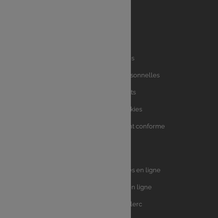
Liens
Mentions légales
utiles
Charte des données personnelles
Charte avis clients
Charte sur les Cookies
Accessibilité : partiellement conforme
Plan du site
Univers
E.Leclerc DRIVE - Courses en ligne
Leclerc
E.Leclerc TRAITEUR en ligne
Ma Cave par E.Leclerc