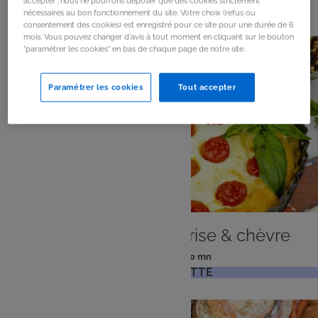
100
résultats
accepter", nous ne pourrons déposer que des cookies strictement
nécessaires au bon fonctionnement du site. Votre choix (refus ou
consentement des cookies) est enregistré pour ce site pour une durée de 6
mois. Vous pouvez changer d'avis à tout moment en cliquant sur le bouton
"paramétrer les cookies" en bas de chaque page de notre site.
Paramétrer les cookies
Tout accepter
PLAT
Clafoutis tomates cerise & chèvre
: 6 pers
: 10 mn
Nombre
Temps
VOIR LA RECETTE
de
de
personnes
préparation