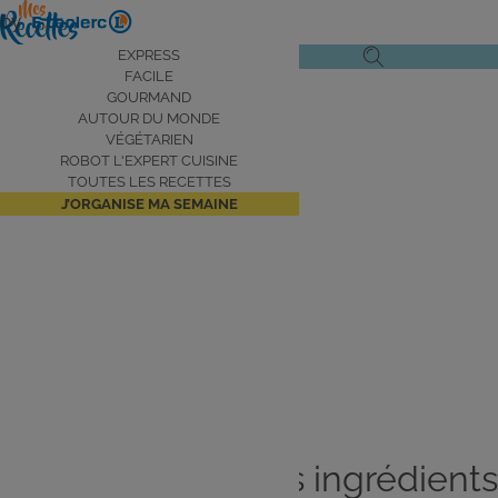
Aller
by
au
Navigation
EXPRESS
Ouvrir
Ouvrir
contenu
FACILE
principale
le
la
principal
GOURMAND
AUTOUR DU MONDE
menu
recherche
VÉGÉTARIEN
de
ROBOT L'EXPERT CUISINE
navigation
TOUTES LES RECETTES
J’ORGANISE MA SEMAINE
Toutes vos recettes avec le
robot Expert Cuisine
Je cuisine avec les ingrédients