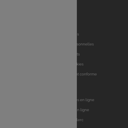
Liens
Mentions légales
utiles
Charte des données personnelles
Charte avis clients
Charte sur les Cookies
Accessibilité : partiellement conforme
Plan du site
Univers
E.Leclerc DRIVE - Courses en ligne
Leclerc
E.Leclerc TRAITEUR en ligne
Ma Cave par E.Leclerc