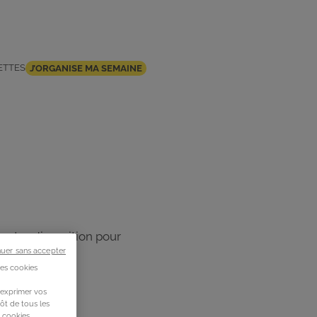
ETTES
J’ORGANISE MA SEMAINE
 votre disposition pour
nuer sans accepter
des cookies
 exprimer vos
ôt de tous les
s cookies