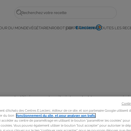
Rechercher
par
OUR DU MONDE
VÉGÉTARIEN
ROBOT L'EXPERT CUISINE
TOUTES LES REC
E.
Leclerc
es sont utilisés sur notre site internet et les moyens mis à
Conti
obile.
t d'Achats des Centres E.Leclerc, éditeur de ce site, et son partenaire Google utilisent 
rer du bon
fonctionnement du site, et pour analyser son trafic
.
accéder au centre de paramétrage en utilisant le bouton “paramétrer les cookies” pour
s cookies. Vous pouvez également utiliser le bouton "tout accepter" pour autoriser le dép
in, si vous cliquez sur le lien "continuer sans accepter", nous ne pourrons déposer que de