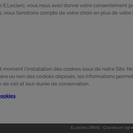
rte E.Leclerc, vous nous avez donné votre consentement po
es, nous tiendrons compte de votre choix en plus de votr
 moment l'installation des cookies issus de notre Site. N
saire ou non des cookies déposés, les informations permett
 de vie) et leur durée de conservation.
ookies
.
Univers
E.Leclerc DRIVE - Courses en lign