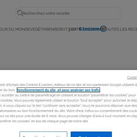
Rechercher
trise
par
OUR DU MONDE
VÉGÉTARIEN
ROBOT L'EXPERT CUISINE
TOUTES LES REC
E.
Leclerc
Conti
t d'Achats des Centres E.Leclerc, éditeur de ce site, et son partenaire Google utilisent 
rer du bon
fonctionnement du site, et pour analyser son trafic
.
accéder au centre de paramétrage en utilisant le bouton “paramétrer les cookies” pour
s cookies. Vous pouvez également utiliser le bouton "tout accepter" pour autoriser le dép
in, si vous cliquez sur le lien "continuer sans accepter", nous ne pourrons déposer que de
nécessaires au bon fonctionnement du site. Votre choix (refus ou consentement des cooki
our ce site pour une durée de 6 mois. Vous pouvez changer d'avis à tout moment en cliq
métrer les cookies" en bas de chaque page de notre site.