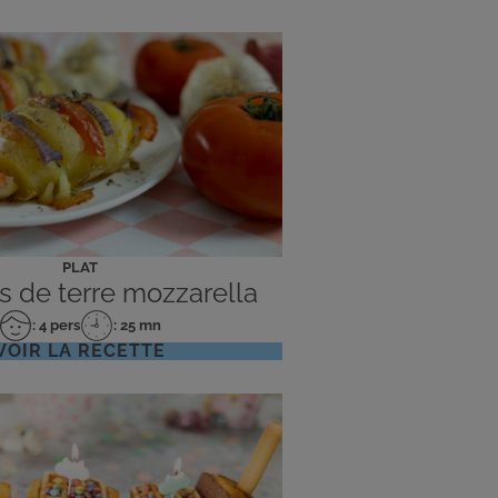
PLAT
de terre mozzarella
: 4 pers
: 25 mn
Nombre
Temps
VOIR LA RECETTE
de
de
personnes
préparation