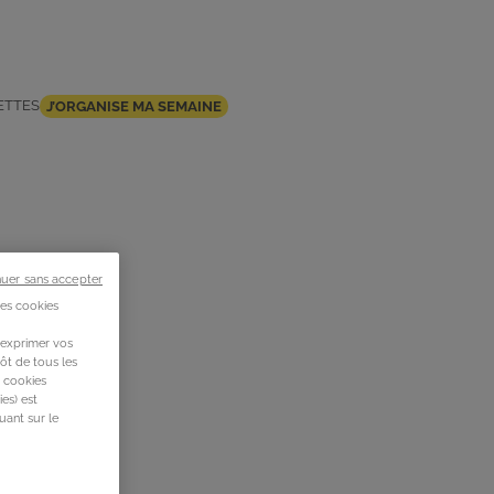
ETTES
J’ORGANISE MA SEMAINE
nuer sans accepter
des cookies
 exprimer vos
ôt de tous les
s cookies
es) est
uant sur le