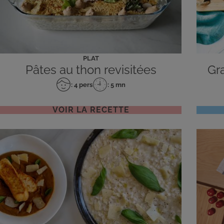
PLAT
Pâtes au thon revisitées
Gr
: 4 pers
: 5 mn
Nombre
Temps
de
de
personnes
préparation
VOIR LA RECETTE