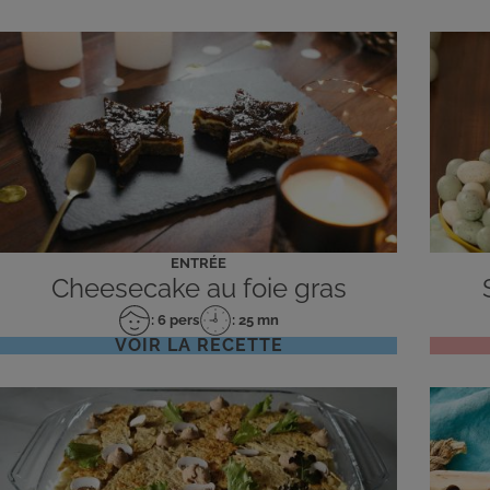
ENTRÉE
Cheesecake au foie gras
: 6 pers
: 25 mn
Nombre
Temps
VOIR LA RECETTE
de
de
personnes
préparation