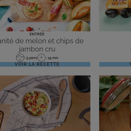
ENTRÉE
anité de melon et chips de
jambon cru
: 5 pers
: 15 mn
Nombre
Temps
VOIR LA RECETTE
de
de
personnes
préparation