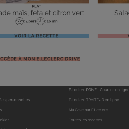
PLAT
ade maïs, feta et citron vert
Sala
: 4 pers
: 20 mn
Nombre
Temps
de
de
personnes
préparation
VOIR LA RECETTE
ACCÈDE À MON E.LECLERC DRIVE
Univers
E.Leclerc DRIVE - Courses en lign
Leclerc
ées personnelles
E.Leclerc TRAITEUR en ligne
s
Ma Cave par E.Leclerc
ookies
Toutes les recettes