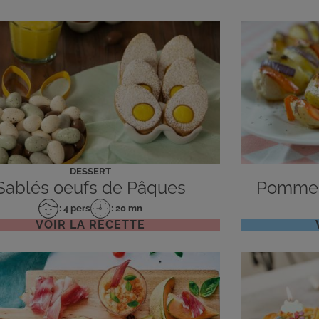
DESSERT
Sablés oeufs de Pâques
Pommes 
: 4 pers
: 20 mn
Nombre
Temps
VOIR LA RECETTE
de
de
personnes
préparation