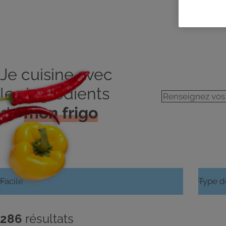
Je cuisine avec
les ingrédients
de
mon frigo
286
résultats