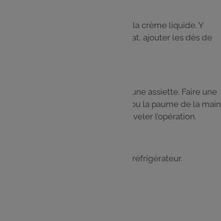
Étape 4
Dans une casserole, faire chauffer la crème liquide. Y
incorporer délicatement le chocolat, ajouter les dés de
pomme au curry. Réserver au frais.
Étape 5
Déposer le cacao en poudre dans une assiette. Faire une
boule à l’aide d’une petite cuillère ou la paume de la main
puis la rouler dans le cacao. Renouveler l’opération.
Étape 6
Temps de repos 1h à conserver au réfrigérateur.
Les
ingrédients
1 pomme