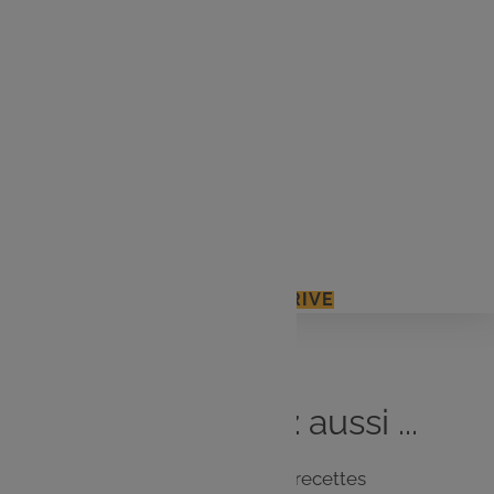
3 cl d’huile d’olive
4 cuil à café de curry
300g de chocolat noir
20cl de crème liquide entière
100g de cacao en poudre
50g de beurre
J'ACCÈDE À MON E.LECLERC DRIVE
Vous
aimerez
aussi ...
Notre sélection de recettes