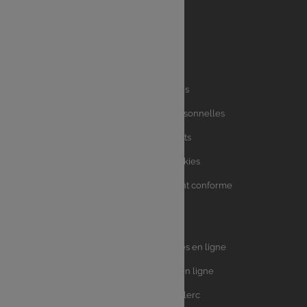
Liens
Mentions légales
utiles
Charte des données personnelles
Charte avis clients
Charte sur les Cookies
Accessibilité : partiellement conforme
Plan du site
Univers
E.Leclerc DRIVE - Courses en ligne
Leclerc
E.Leclerc TRAITEUR en ligne
Ma Cave par E.Leclerc