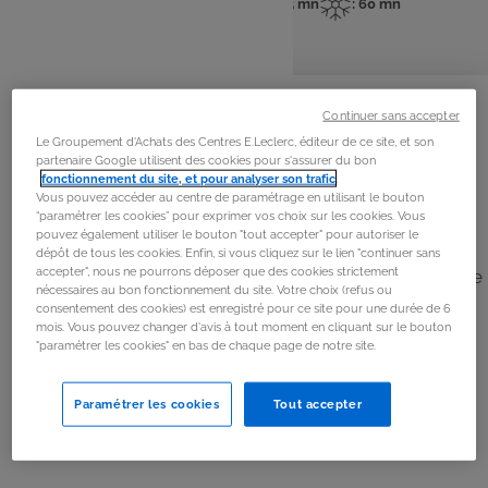
: 6 pers
: 15 mn
: 5 mn
: 60 mn
Nombre
Temps
Temps
Temps
de
de
de
de
personnes
préparation
cuisson
repos
La
recette
Continuer sans accepter
Le Groupement d'Achats des Centres E.Leclerc, éditeur de ce site, et son
Étape 1
partenaire Google utilisent des cookies pour s'assurer du bon
fonctionnement du site, et pour analyser son trafic
.
Éplucher la pomme et la couper en petits dés.
Vous pouvez accéder au centre de paramétrage en utilisant le bouton
“paramétrer les cookies” pour exprimer vos choix sur les cookies. Vous
pouvez également utiliser le bouton "tout accepter" pour autoriser le
Étape 2
dépôt de tous les cookies. Enfin, si vous cliquez sur le lien "continuer sans
accepter", nous ne pourrons déposer que des cookies strictement
Déposer un filet d’huile dans une poêle chaude puis faire
nécessaires au bon fonctionnement du site. Votre choix (refus ou
suer les dés de pomme. Saupoudrer de curry, puis
consentement des cookies) est enregistré pour ce site pour une durée de 6
mois. Vous pouvez changer d'avis à tout moment en cliquant sur le bouton
réserver.
"paramétrer les cookies" en bas de chaque page de notre site.
Étape 3
Paramétrer les cookies
Tout accepter
Casser le chocolat et le faire fondre au bain-marie en
remuant.