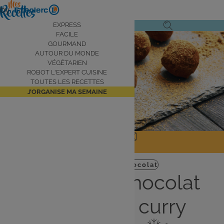
Aller
by
au
Navigation
EXPRESS
Ouvrir
Ouvrir
contenu
FACILE
principale
le
la
principal
GOURMAND
AUTOUR DU MONDE
menu
recherche
VÉGÉTARIEN
de
ROBOT L'EXPERT CUISINE
navigation
TOUTES LES RECETTES
J’ORGANISE MA SEMAINE
JE PARTAGE
J'IMPRIME
Dessert
Facile
Chocolat
Truffes au chocolat
pomme et curry