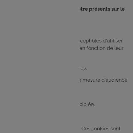
Quels types de cookies peuvent être présents sur le
Site ?
Les cookies que nous sommes susceptibles d'utiliser
sont répartis en quatre catégories en fonction de leur
objectif :
- les cookies strictement nécessaires,
- les cookies de performance et de mesure d'audience,
- les cookies de personnalisation,
- et les cookies pour une publicité ciblée.
Cookies strictement nécessaires :
Ces cookies sont