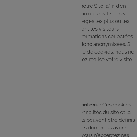
visites et les sources du trafic sur notre Site, afin d'en
mesurer et d’en améliorer les performances. Ils nous
aident également à identifier les pages les plus ou les
moins visitées, et à évaluer comment les visiteurs
naviguent sur le Site. Toutes les informations collectées
par ces cookies sont agrégées et donc anonymisées. Si
vous n'acceptez pas cette catégorie de cookies, nous ne
pourrons pas savoir quand vous avez réalisé votre visite
sur notre Site.
Exemples : Google analytics
Cookies de personnalisation de contenu :
Ces cookies
permettent d'améliorer les fonctionnalités du site et la
personnalisation de son contenu. Ils peuvent être définis
par nous ou par des partenaires tiers dont nous avons
ajouté les services à nos pages. Si vous n'acceptez pas