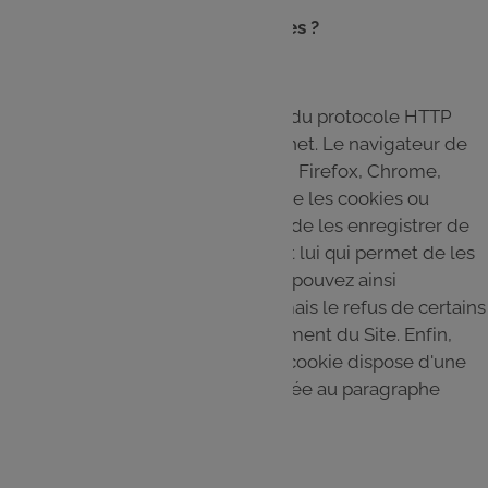
Comment fonctionnent les cookies ?
Le principe des cookies fait partie du protocole HTTP
utilisé pour les échanges sur internet. Le navigateur de
votre ordinateur (Internet Explorer, Firefox, Chrome,
Safari, etc.) ou de votre mobile gère les cookies ou
traceurs. C'est lui qui reçoit l'ordre de les enregistrer de
la part du serveur. C'est également lui qui permet de les
contrôler selon vos souhaits. Vous pouvez ainsi
paramétrer le dépôt de cookies, mais le refus de certains
cookies peut limiter le fonctionnement du Site. Enfin,
nous vous informons que chaque cookie dispose d'une
durée de vie limitée qui est indiquée au paragraphe
suivant.