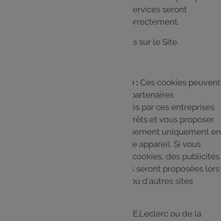
ces Cookies, certains ou tous ces services seront
susceptibles ne pas fonctionner correctement.
Exemple : réseaux sociaux présents sur le Site.
Cookies pour une publicité ciblée :
Ces cookies peuvent
être activés sur notre Site par nos partenaires
publicitaires. Ils peuvent être utilisés par ces entreprises
pour établir des profils sur vos intérêts et vous proposer
des publicités ciblées. Ils fonctionnement uniquement en
identifiant votre navigateur et votre appareil. Si vous
n'acceptez pas cette catégorie de cookies, des publicités
moins ciblées sur vos intérêts vous seront proposées lors
de votre navigation sur notre Site ou d'autres sites
internet.
Si, lors de la création d'un compte E.Leclerc ou de la