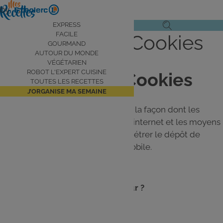
Aller
by
au
Navigation
EXPRESS
Ouvrir
Ouvrir
contenu
FACILE
Charte sur les Cookies
principale
le
la
principal
GOURMAND
AUTOUR DU MONDE
menu
recherche
VÉGÉTARIEN
de
ROBOT L'EXPERT CUISINE
Charte sur les Cookies
navigation
TOUTES LES RECETTES
J’ORGANISE MA SEMAINE
Cette charte sur les cookies décrit la façon dont les
cookies sont utilisés sur notre site internet et les moyens
mis à votre disposition pour paramétrer le dépôt de
cookies sur votre ordinateur ou mobile.
Qu'est-ce qu'un cookie ou traceur ?