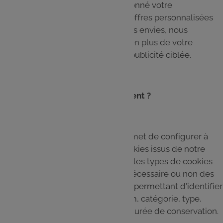
Carte E.Leclerc, vous nous avez donné votre
consentement pour recevoir des offres personnalisées
en fonction de vos achats et de vos envies, nous
tiendrons compte de votre choix en plus de votre
paramétrage de cookie pour une publicité ciblée.
Comment retirer son consentement ?
Le centre de préférence vous permet de configurer à
tout moment l'installation des cookies issus de notre
Site. Nous y détaillons également les types de cookies
utilisés, le caractère strictement nécessaire ou non des
cookies déposés, les informations permettant d'identifier
les types de cookies déposés (nom, catégorie, type,
description, durée de vie) et leur durée de conservation.