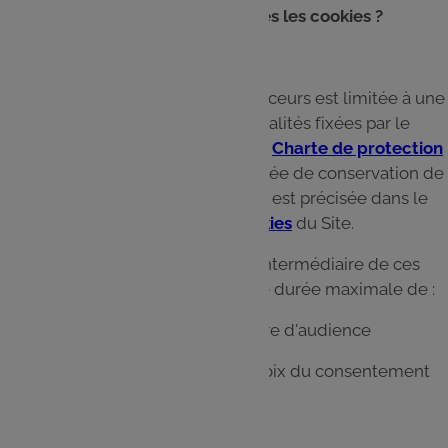
Combien de temps sont conservés les cookies ?
La durée de vie des cookies ou traceurs est limitée à une
durée permettant d'aboutir aux finalités fixées par le
responsable de traitement dans la
Charte de protection
des Données Personnelles
.
La durée de conservation de
chaque cookie déposée sur le Site est précisée dans le
Centre de paramétrage des cookies
du Site.
Les informations collectées par l'intermédiaire de ces
traceurs sont conservées pour une durée maximale de :
25 mois pour les cookies de mesure d'audience
6 mois pour la conservation du choix du consentement
ou du refus