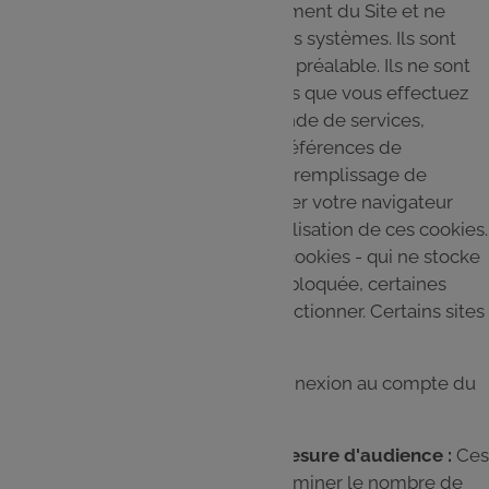
indispensables au bon fonctionnement du Site et ne
peuvent pas être désactivés de nos systèmes. Ils sont
donc exemptés de consentement préalable. Ils ne sont
activés qu'en réponse à des actions que vous effectuez
et qui correspondent à une demande de services,
comme la configuration de vos préférences de
confidentialité, la connexion ou le remplissage de
formulaires. Vous pouvez configurer votre navigateur
pour bloquer ou être alerté de l'utilisation de ces cookies.
Cependant, si cette catégorie de cookies - qui ne stocke
aucune donnée personnelle - est bloquée, certaines
parties du Site ne pourront pas fonctionner. Certains sites
n'utilisent que ce type de cookies.
Exemples : choix de la langue, connexion au compte du
Site.
Cookies de performance et de mesure d'audience :
Ces
cookies nous permettent de déterminer le nombre de