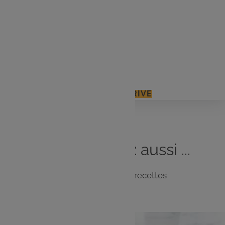
40 ml de limonade
40 ml de jus d'orange pressé
40 ml de vodka
2 bières
J'ACCÈDE À MON E.LECLERC DRIVE
Vous
aimerez
aussi ...
Notre sélection de recettes