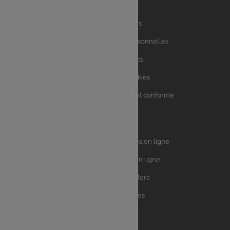
Liens
Mentions légales
utiles
Charte des données personnelles
Charte avis clients
Charte sur les Cookies
Accessibilité : partiellement conforme
Plan du site
Univers
E.Leclerc DRIVE - Courses en ligne
Leclerc
E.Leclerc TRAITEUR en ligne
Ma Cave par E.Leclerc
Toutes les recettes
Suivez-nous !