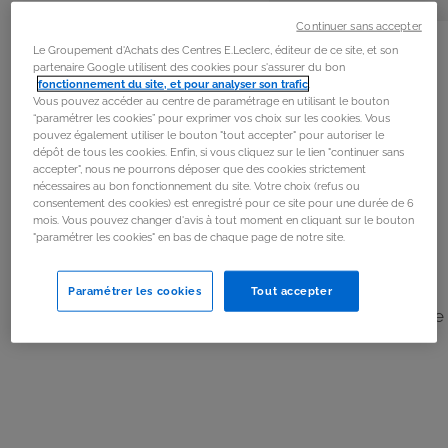
personnes
préparation
Continuer sans accepter
La
recette
Le Groupement d'Achats des Centres E.Leclerc, éditeur de ce site, et son
partenaire Google utilisent des cookies pour s'assurer du bon
fonctionnement du site, et pour analyser son trafic
.
Étape 1
Vous pouvez accéder au centre de paramétrage en utilisant le bouton
Placer la limonade dans un récipient puis verser le jus
“paramétrer les cookies” pour exprimer vos choix sur les cookies. Vous
pouvez également utiliser le bouton "tout accepter" pour autoriser le
d'orange et la vodka.
dépôt de tous les cookies. Enfin, si vous cliquez sur le lien "continuer sans
accepter", nous ne pourrons déposer que des cookies strictement
nécessaires au bon fonctionnement du site. Votre choix (refus ou
Étape 2
consentement des cookies) est enregistré pour ce site pour une durée de 6
mois. Vous pouvez changer d'avis à tout moment en cliquant sur le bouton
Incorporer doucement la bière, tout en mélangeant.
"paramétrer les cookies" en bas de chaque page de notre site.
Étape 3
Paramétrer les cookies
Tout accepter
Verser le mélange dans un verre avec des glaçons. Boire
très frais !
Les
ingrédients