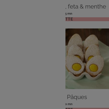
PLAT
Pancake de courgettes, feta & menthe
: 2 pers
: 15 mn
Nombre
Temps
VOIR LA RECETTE
de
de
personnes
préparation
DESSERT
Sablés oeufs de Pâques
: 4 pers
: 20 mn
Nombre
Temps