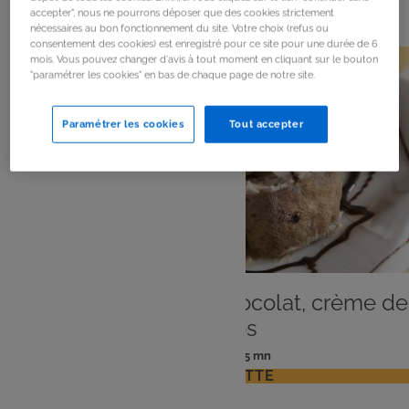
127
résultats
accepter", nous ne pourrons déposer que des cookies strictement
nécessaires au bon fonctionnement du site. Votre choix (refus ou
consentement des cookies) est enregistré pour ce site pour une durée de 6
mois. Vous pouvez changer d'avis à tout moment en cliquant sur le bouton
"paramétrer les cookies" en bas de chaque page de notre site.
Paramétrer les cookies
Tout accepter
DESSERT
Roulés de crêpes au chocolat, crème de
spéculoos
: 4 pers
: 15 mn
Nombre
Temps
VOIR LA RECETTE
de
de
personnes
préparation