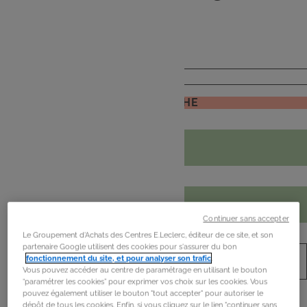
de
mon frigo
JE RECHERCHE
Continuer sans accepter
Le Groupement d'Achats des Centres E.Leclerc, éditeur de ce site, et son
partenaire Google utilisent des cookies pour s'assurer du bon
fonctionnement du site, et pour analyser son trafic
.
Vous pouvez accéder au centre de paramétrage en utilisant le bouton
“paramétrer les cookies” pour exprimer vos choix sur les cookies. Vous
pouvez également utiliser le bouton "tout accepter" pour autoriser le
dépôt de tous les cookies. Enfin, si vous cliquez sur le lien "continuer sans