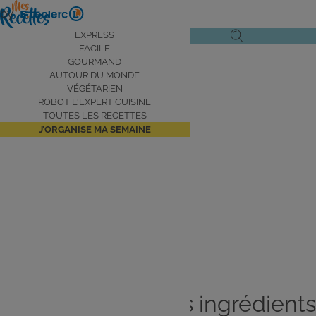
Aller
by
au
Navigation
EXPRESS
Ouvrir
Ouvrir
contenu
FACILE
principale
le
la
principal
GOURMAND
AUTOUR DU MONDE
menu
recherche
VÉGÉTARIEN
de
ROBOT L'EXPERT CUISINE
navigation
TOUTES LES RECETTES
J’ORGANISE MA SEMAINE
Aujourd’hui je reste
naturel
Je cuisine avec les ingrédients