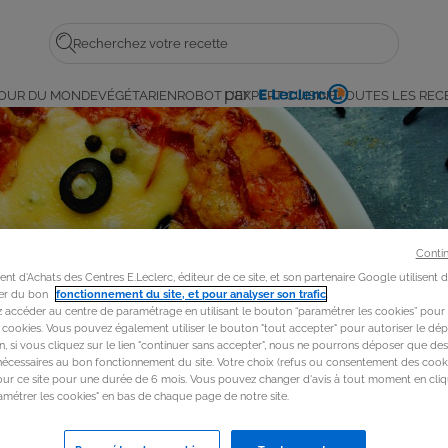
Rechercher
par
OUR DU MONDE
VÉGÉTARIEN
ROBOT L'EXPERT CUISINE
TOUTES LES REC
E.
Leclerc
Conti
t d'Achats des Centres E.Leclerc, éditeur de ce site, et son partenaire Google utilisent 
rer du bon
fonctionnement du site, et pour analyser son trafic
.
accéder au centre de paramétrage en utilisant le bouton “paramétrer les cookies” pour
s cookies. Vous pouvez également utiliser le bouton "tout accepter" pour autoriser le dép
in, si vous cliquez sur le lien "continuer sans accepter", nous ne pourrons déposer que de
nécessaires au bon fonctionnement du site. Votre choix (refus ou consentement des cooki
our ce site pour une durée de 6 mois. Vous pouvez changer d'avis à tout moment en cliq
métrer les cookies" en bas de chaque page de notre site.