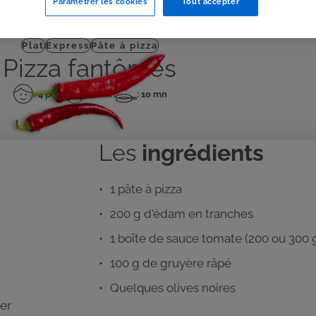
Paramétrer les cookies
Tout accepter
J'IMPRIME
Plat
Express
Pâte à pizza
Pizza fantômes
: 4 pers
: 10 mn
: 10 mn
Nombre
Temps
Temps
de
de
de
personnes
préparation
cuisson
Les
ingrédients
1 pâte à pizza
200 g d'édam en tranches
1 boîte de sauce tomate (200 ou 300 
100 g de gruyère râpé
Quelques olives noires
ner