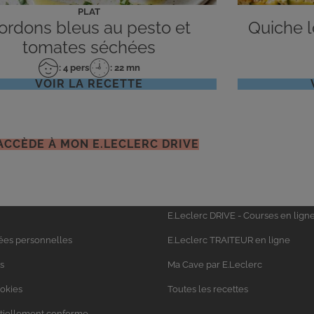
PLAT
ordons bleus au pesto et
Quiche lo
tomates séchées
: 4 pers
: 22 mn
Nombre
Temps
VOIR LA RECETTE
de
de
personnes
préparation
'ACCÈDE À MON E.LECLERC DRIVE
Univers
E.Leclerc DRIVE - Courses en lign
Leclerc
ées personnelles
E.Leclerc TRAITEUR en ligne
s
Ma Cave par E.Leclerc
ookies
Toutes les recettes
artiellement conforme