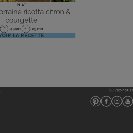
PLAT
rraine ricotta citron &
courgette
: 4 pers
: 25 mn
Nombre
Temps
VOIR LA RECETTE
de
de
personnes
préparation
Suivez-nous !
e
Notre
Notre
Notre
Notr
pinterest
facebook
instagra
you