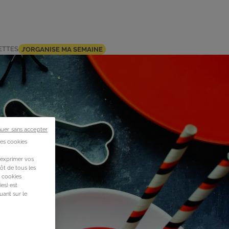
ETTES
J’ORGANISE MA SEMAINE
nuer sans accepter
des cookies
 exprimer vos
ôt de tous les
s cookies
es) est
uant sur le