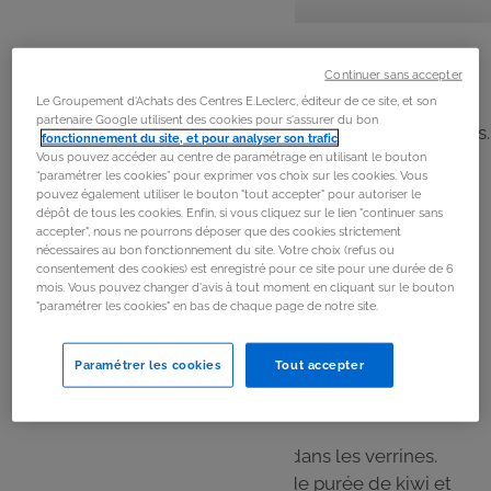
personnes
préparation
repos
La
recette
Continuer sans accepter
Étape 1
Le Groupement d'Achats des Centres E.Leclerc, éditeur de ce site, et son
partenaire Google utilisent des cookies pour s'assurer du bon
Écraser les spéculoos et répartir la moitié dans 4 verrines.
fonctionnement du site, et pour analyser son trafic
.
Peler les kiwis et mixer la chair avec 2 c. à soupe de
Vous pouvez accéder au centre de paramétrage en utilisant le bouton
“paramétrer les cookies” pour exprimer vos choix sur les cookies. Vous
sucre. Ajouter la purée de kiwi dans les verrines.
pouvez également utiliser le bouton "tout accepter" pour autoriser le
dépôt de tous les cookies. Enfin, si vous cliquez sur le lien "continuer sans
accepter", nous ne pourrons déposer que des cookies strictement
Étape 2
nécessaires au bon fonctionnement du site. Votre choix (refus ou
consentement des cookies) est enregistré pour ce site pour une durée de 6
Dans un récipient, fouetter les jaunes d’oeufs avec 100g
mois. Vous pouvez changer d'avis à tout moment en cliquant sur le bouton
de sucre jusqu’à ce qu’ils blanchissent. Ajouter 250g de
"paramétrer les cookies" en bas de chaque page de notre site.
mascarpone, bien mélanger. Monter les blancs en neige
puis les incorporer délicatement au mélange.
Paramétrer les cookies
Tout accepter
Étape 3
Verser la moitié de la préparation dans les verrines.
Recouvrir du reste de spéculoos, de purée de kiwi et