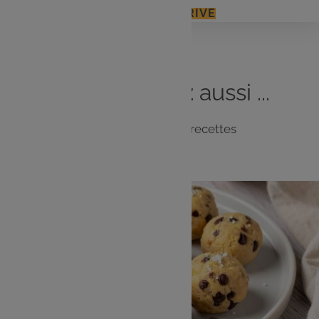
J'ACCÈDE À MON E.LECLERC DRIVE
Vous
aimerez
aussi ...
Notre sélection de recettes