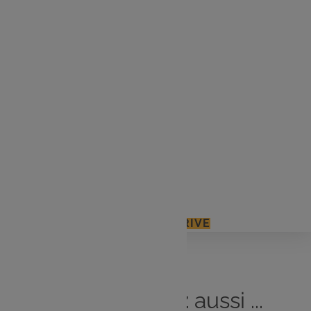
1 pâte brisée ou feuilletée
200 g de saumon fumé
4 gros poireaux
110 g de beurre
10 cl de crème liquide entière
50 g d’amandes effilées
3 c. à s. d’huile d’olive
Sel et poivre
J'ACCÈDE À MON E.LECLERC DRIVE
Vous
aimerez
aussi ...