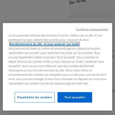
: 4 pers
: 20 mn
: 35 mn
Nombre
Temps
Temps
de
de
de
personnes
préparation
cuisson
La
recette
Continuer sans accepter
Étape 1
Le Groupement d'Achats des Centres E.Leclerc, éditeur de ce site, et son
partenaire Google utilisent des cookies pour s'assurer du bon
Pour la fondue de poireaux, coupez la plus grosse partie
fonctionnement du site, et pour analyser son trafic
.
Vous pouvez accéder au centre de paramétrage en utilisant le bouton
des feuilles vertes des poireaux. Lavez-les à grande eau
“paramétrer les cookies” pour exprimer vos choix sur les cookies. Vous
en les fendant dans le sens de la longueur pour nettoyer
pouvez également utiliser le bouton "tout accepter" pour autoriser le
dépôt de tous les cookies. Enfin, si vous cliquez sur le lien "continuer sans
l’intérieur des feuilles. Émincez-les finement.
accepter", nous ne pourrons déposer que des cookies strictement
nécessaires au bon fonctionnement du site. Votre choix (refus ou
consentement des cookies) est enregistré pour ce site pour une durée de 6
Étape 2
mois. Vous pouvez changer d'avis à tout moment en cliquant sur le bouton
"paramétrer les cookies" en bas de chaque page de notre site.
Dans une sauteuse, faites chauffer l’huile, ajoutez le
beurre et l’émincé de poireaux. Faites cuire à feu doux en
ajoutant 1 verre d’eau en début de cuisson. Salez et
Paramétrer les cookies
Tout accepter
poivrez.