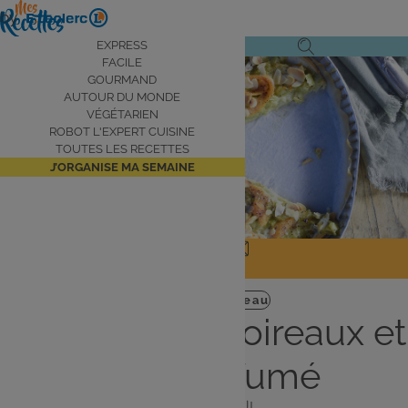
Aller
by
au
Navigation
EXPRESS
Ouvrir
Ouvrir
contenu
FACILE
principale
le
la
principal
GOURMAND
AUTOUR DU MONDE
menu
recherche
VÉGÉTARIEN
de
ROBOT L'EXPERT CUISINE
navigation
TOUTES LES RECETTES
J’ORGANISE MA SEMAINE
JE PARTAGE
J'IMPRIME
Plat
Facile
Poireau
Tarte fine de poireaux et
saumon fumé