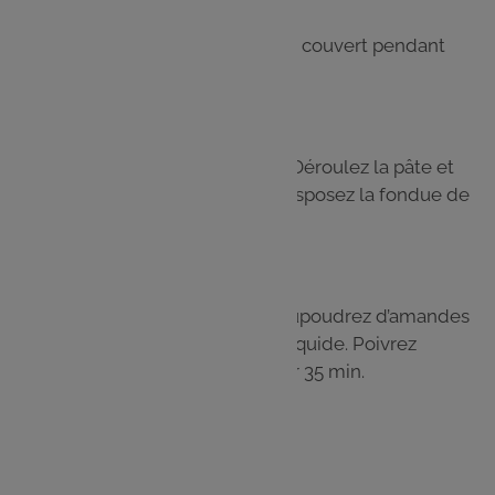
Étape 3
Remuez régulièrement et cuisez à couvert pendant
environ 20 min.
Étape 4
Préchauffez le four à 180 °C (h. 6). Déroulez la pâte et
étalez-la dans un moule à tarte. Disposez la fondue de
poireaux dans le fond de tarte.
Étape 5
Ajoutez le saumon en lanières. Saupoudrez d’amandes
effilées et arrosez avec la crème liquide. Poivrez
généreusement et enfournez pour 35 min.
Les
ingrédients