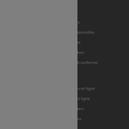
Liens
Mentions légales
utiles
Charte des données personnelles
Charte avis clients
Charte sur les Cookies
Accessibilité : partiellement conforme
Plan du site
Univers
E.Leclerc DRIVE - Courses en ligne
Leclerc
E.Leclerc TRAITEUR en ligne
Ma Cave par E.Leclerc
Toutes les recettes