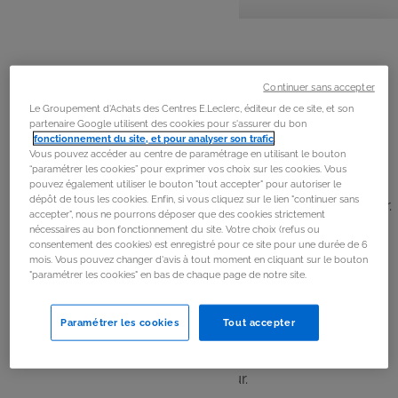
personnes
préparation
cuisson
La
recette
Étape 1
Continuer sans accepter
Émincer les oignons et le faire revenir dans un peu de
Le Groupement d'Achats des Centres E.Leclerc, éditeur de ce site, et son
partenaire Google utilisent des cookies pour s'assurer du bon
beurre dans une poêle.
fonctionnement du site, et pour analyser son trafic
.
Vous pouvez accéder au centre de paramétrage en utilisant le bouton
“paramétrer les cookies” pour exprimer vos choix sur les cookies. Vous
Étape 2
pouvez également utiliser le bouton "tout accepter" pour autoriser le
dépôt de tous les cookies. Enfin, si vous cliquez sur le lien "continuer sans
Ajouter la farine, 1 litre d’eau et le vin blanc. Saler, poivrer.
accepter", nous ne pourrons déposer que des cookies strictement
nécessaires au bon fonctionnement du site. Votre choix (refus ou
consentement des cookies) est enregistré pour ce site pour une durée de 6
Étape 3
mois. Vous pouvez changer d'avis à tout moment en cliquant sur le bouton
"paramétrer les cookies" en bas de chaque page de notre site.
Couvrir et laisser mijoter pendant 20 minutes.
Paramétrer les cookies
Tout accepter
Étape 4
Faire griller le pain et disposer des morceaux dans le
fond de 4 bols pouvant aller au four.