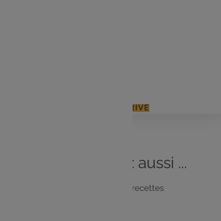
1 l d'eau
6 tranches de pain de mie
100 g de comté râpé
Huile
Sel, poivre
J'ACCÈDE À MON E.LECLERC DRIVE
Vous
aimerez
aussi ...
Notre sélection de recettes