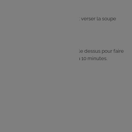
Étape 5
Ajouter un peu de fromage râpé et verser la soupe
dessus.
Étape 6
Mettre à nouveau du fromage sur le dessus pour faire
gratiner le tout au four pendant 5 à 10 minutes.
Les
ingrédients
4 oignons
50 g de beurre
1 c. à s. de farine
25 cl de vin blanc