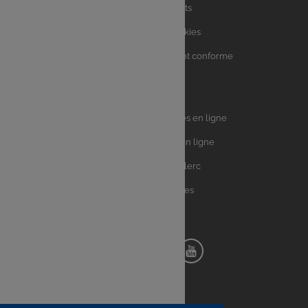
Charte avis clients
Charte sur les Cookies
Accessibilité : partiellement conforme
Plan du site
Univers
E.Leclerc DRIVE - Courses en ligne
Leclerc
E.Leclerc TRAITEUR en ligne
Ma Cave par E.Leclerc
Toutes les recettes
Suivez-nous !
Notre
Notre
Notre
Notre
pinterest
facebook
instagram
youtube