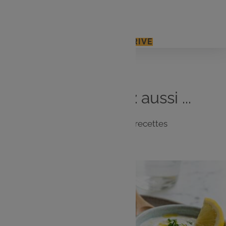
1 bouquet de basilic
J'ACCÈDE À MON E.LECLERC DRIVE
Vous
aimerez
aussi ...
Notre sélection de recettes