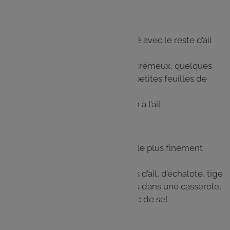
Étape 4
Rectifiez en sel
Tartinez les tranches de pain toasté avec le reste d’ail
confit
Disposez dans chaque assiette le crémeux, quelques
copeaux de parmesan et les plus petites feuilles de
basilic
Déposez au centre 2 toasts de pain à l’ail
Étape 5
Épluchez l’échalote et émincez-la le plus finement
possible
Rassemblez toutes vos épluchures d’ail, d’échalote, tige
de basilic et embouts d’aubergines dans une casserole,
mouillez avec 1,5 litre d’eau et 1 càc de sel
Étape 6