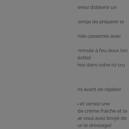
Portez le tout à ébullition et vous venez d’obtenir un
bouillon de légumes express
Coupez le feu et laissez infuser le temps de préparer le
reste
Faites suer l’échalote dans une grande casserole avec
matière grasse
Ajoutez le riz et remuez pendant 5 minute à feu doux (on
ne colore surtout pas le riz et l’échalotte)
Filtrez le bouillon et ajoutez 2 louches dans votre riz cru
Étape 7
Laissez absorber à petites ébullitions avant de répéter
l’opération pendant 17-18 minutes.
Au bout de ce temps coupez le feu et versez une
dernière louche de bouillon, 2 càs de crème fraiche et le
reste des copeaux de parmesan que vous avez broyé de
vos mains (gardez des copeaux pour le dressage)