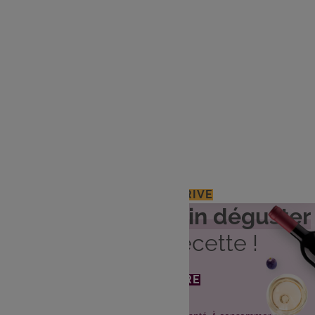
1 gousse d'ail
1 oeuf
20 cl de crème
100 g de Comté
Thym
Huile d'olive
Sel, poivre
J'ACCÈDE À MON E.LECLERC DRIVE
Découvrez
quel vin déguster
avec cette recette !
JE DÉCOUVRE