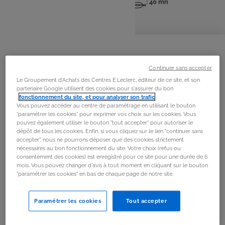
: 4 pers
: 20 mn
: 40 mn
Nombre
Temps
Temps
de
de
de
personnes
préparation
cuisson
La
recette
Étape 1
Continuer sans accepter
Le Groupement d'Achats des Centres E.Leclerc, éditeur de ce site, et son
Préchauffer le four à 225° C.
partenaire Google utilisent des cookies pour s'assurer du bon
fonctionnement du site, et pour analyser son trafic
.
Vous pouvez accéder au centre de paramétrage en utilisant le bouton
Étape 2
“paramétrer les cookies” pour exprimer vos choix sur les cookies. Vous
pouvez également utiliser le bouton "tout accepter" pour autoriser le
Couper les courgettes, l’aubergine et la tomate en
dépôt de tous les cookies. Enfin, si vous cliquez sur le lien "continuer sans
morceaux. Éplucher et émincer l’oignon et l’ail.
accepter", nous ne pourrons déposer que des cookies strictement
nécessaires au bon fonctionnement du site. Votre choix (refus ou
consentement des cookies) est enregistré pour ce site pour une durée de 6
Étape 3
mois. Vous pouvez changer d'avis à tout moment en cliquant sur le bouton
"paramétrer les cookies" en bas de chaque page de notre site.
Râper le comté. Réserver.
Paramétrer les cookies
Tout accepter
Étape 4