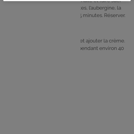
Dans une poêle, déposer un filet d’huile et faire suer
l’oignon et l’ail. Ajouter les courgettes, l’aubergine, la
tomate et laisser revenir pendant 5 minutes. Réserver.
Étape 5
Dans un plat, répartir les légumes et ajouter la crème.
Saupoudrer de comté, enfourner pendant environ 40
minutes.
Les
ingrédients
3 courgettes
1 aubergine
1 tomate
1/2 oignon