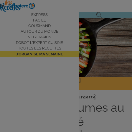
Aller
by
au
Navigation
EXPRESS
Ouvrir
Ouvrir
contenu
FACILE
principale
le
la
principal
GOURMAND
AUTOUR DU MONDE
menu
recherche
VÉGÉTARIEN
de
ROBOT L'EXPERT CUISINE
navigation
TOUTES LES RECETTES
J’ORGANISE MA SEMAINE
JE PARTAGE
J'IMPRIME
Plat
Végétarien
courgette
Gratin de légumes au
comté