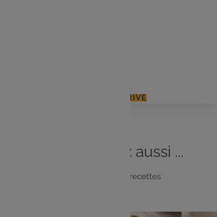
Les
ingrédients
4 pommes
Marshmallows petits & grands
1 pot de beurre de cacahuète
J'ACCÈDE À MON E.LECLERC DRIVE
Vous
aimerez
aussi ...
Notre sélection de recettes