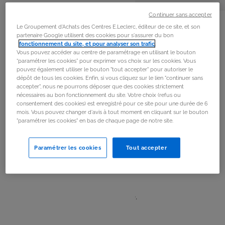
personnes
préparation
La
recette
Continuer sans accepter
Le Groupement d'Achats des Centres E.Leclerc, éditeur de ce site, et son
partenaire Google utilisent des cookies pour s'assurer du bon
Étape 1
fonctionnement du site, et pour analyser son trafic
.
Vous pouvez accéder au centre de paramétrage en utilisant le bouton
Laver les pommes, retirer la queue et découper des
“paramétrer les cookies” pour exprimer vos choix sur les cookies. Vous
pouvez également utiliser le bouton "tout accepter" pour autoriser le
tranches d’environ 2 cm d’épaisseur.
dépôt de tous les cookies. Enfin, si vous cliquez sur le lien "continuer sans
accepter", nous ne pourrons déposer que des cookies strictement
nécessaires au bon fonctionnement du site. Votre choix (refus ou
Étape 2
consentement des cookies) est enregistré pour ce site pour une durée de 6
mois. Vous pouvez changer d'avis à tout moment en cliquant sur le bouton
Tartiner généreusement toutes les demi-tranches de
"paramétrer les cookies" en bas de chaque page de notre site.
beurre de cacahuète. Déposer une rangée de petits
marshmallows (ou découper les gros marshmallows) le
Paramétrer les cookies
Tout accepter
long du bord arrondi.
Étape 3
Recouvrir avec la seconde tranche.