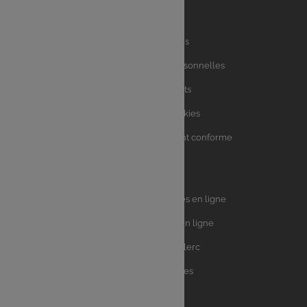
Liens
Mentions légales
utiles
Charte des données personnelles
Charte avis clients
Charte sur les Cookies
Accessibilité : partiellement conforme
Plan du site
Univers
E.Leclerc DRIVE - Courses en ligne
Leclerc
E.Leclerc TRAITEUR en ligne
Ma Cave par E.Leclerc
Toutes les recettes
Suivez-nous !