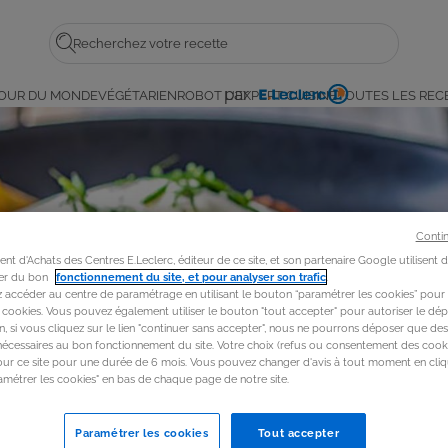
Rechercher
par
OUR DU MONDE
VÉGÉTARIEN
ROBOT L'EXPERT CUISINE
TOUTES LES REC
E.
Leclerc
Conti
t d'Achats des Centres E.Leclerc, éditeur de ce site, et son partenaire Google utilisent 
rer du bon
fonctionnement du site, et pour analyser son trafic
.
accéder au centre de paramétrage en utilisant le bouton “paramétrer les cookies” pour
s cookies. Vous pouvez également utiliser le bouton "tout accepter" pour autoriser le dép
in, si vous cliquez sur le lien "continuer sans accepter", nous ne pourrons déposer que de
nécessaires au bon fonctionnement du site. Votre choix (refus ou consentement des cooki
our ce site pour une durée de 6 mois. Vous pouvez changer d'avis à tout moment en cliq
métrer les cookies" en bas de chaque page de notre site.
Paramétrer les cookies
Tout accepter