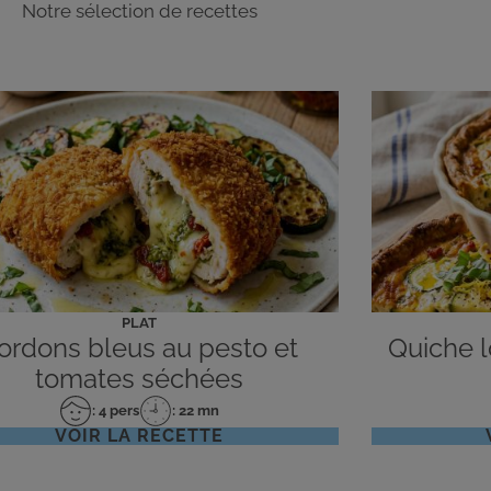
Notre sélection de recettes
PLAT
ordons bleus au pesto et
Quiche lo
tomates séchées
: 4 pers
: 22 mn
Nombre
Temps
VOIR LA RECETTE
de
de
personnes
préparation