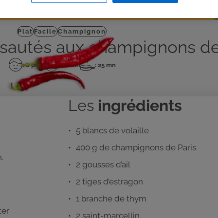
J'IMPRIME
Plat
Facile
Champignon
 sautés aux champignons de
: 6 pers
: 20 mn
: 25 mn
Nombre
Temps
Temps
de
de
de
personnes
préparation
cuisson
Les
ingrédients
5 blancs de volaille
400 g de champignons de Paris
.
2 gousses d’ail
2 tiges d’estragon
1 branche de thym
ter
2 saint-marcellin