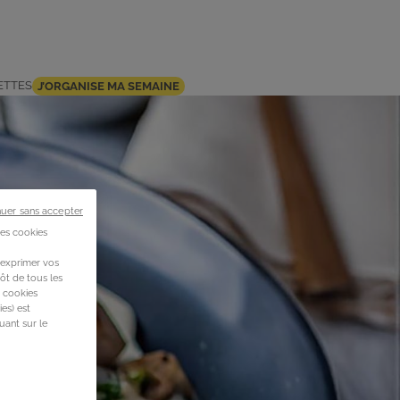
ETTES
J’ORGANISE MA SEMAINE
nuer sans accepter
des cookies
 exprimer vos
ôt de tous les
s cookies
es) est
uant sur le