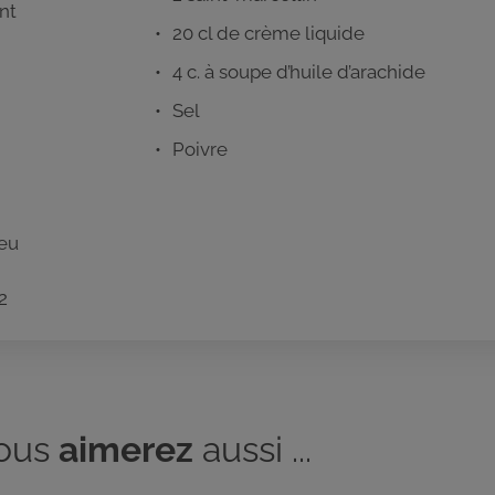
nt
20 cl de crème liquide
4 c. à soupe d’huile d’arachide
Sel
Poivre
feu
2
ous
aimerez
aussi ...