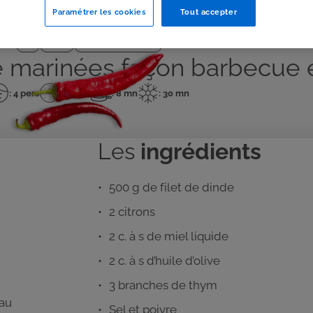
Paramétrer les cookies
Tout accepter
J'IMPRIME
Plat
Facile
Viande blanche
de marinées façon barbecue 
: 4 pers
: 20 mn
: 8 mn
: 30 mn
mbre
Temps
Temps
Temps
de
de
de
rsonnes
préparation
cuisson
repos
Les
ingrédients
500 g de filet de dinde
2 citrons
2 c. à s de miel liquide
2 c. à s d’huile d’olive
3 branches de thym
 au
Sel et poivre