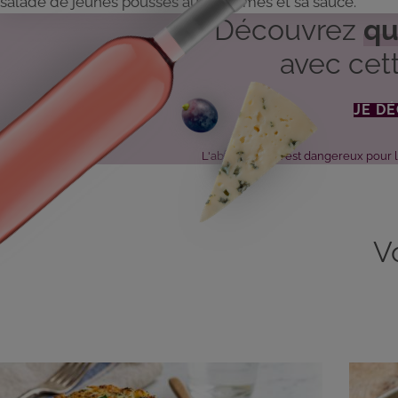
salade de jeunes pousses aux pommes et sa sauce.
Découvrez
qu
avec cett
JE D
L'abus d'alcool est dangereux pour
V