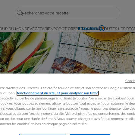
Rechercher
par
OUR DU MONDE
VÉGÉTARIEN
ROBOT L'EXPERT CUISINE
TOUTES LES REC
E.
Leclerc
Conti
t d'Achats des Centres E.Leclerc, éditeur de ce site, et son partenaire Google utilisent 
rer du bon
fonctionnement du site, et pour analyser son trafic
.
accéder au centre de paramétrage en utilisant le bouton “paramétrer les cookies” pour
s cookies. Vous pouvez également utiliser le bouton "tout accepter" pour autoriser le dép
in, si vous cliquez sur le lien "continuer sans accepter", nous ne pourrons déposer que de
nécessaires au bon fonctionnement du site. Votre choix (refus ou consentement des cooki
our ce site pour une durée de 6 mois. Vous pouvez changer d'avis à tout moment en cliq
métrer les cookies" en bas de chaque page de notre site.