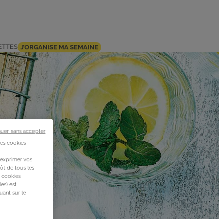
ETTES
J’ORGANISE MA SEMAINE
nuer sans accepter
des cookies
 exprimer vos
ôt de tous les
s cookies
es) est
uant sur le