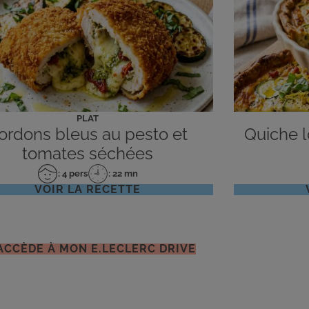
PLAT
ordons bleus au pesto et
Quiche lo
tomates séchées
: 4 pers
: 22 mn
Nombre
Temps
VOIR LA RECETTE
de
de
personnes
préparation
'ACCÈDE À MON E.LECLERC DRIVE