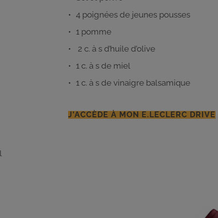
4 poignées de jeunes pousses
1 pomme
2 c. à s d’huile d’olive
1 c. à s de miel
1 c. à s de vinaigre balsamique
J'ACCÈDE À MON E.LECLERC DRIVE
l