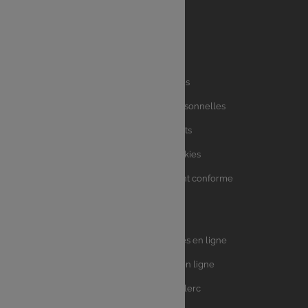
Liens
Mentions légales
utiles
Charte des données personnelles
Charte avis clients
Charte sur les Cookies
Accessibilité : partiellement conforme
Plan du site
Univers
E.Leclerc DRIVE - Courses en ligne
Leclerc
E.Leclerc TRAITEUR en ligne
Ma Cave par E.Leclerc