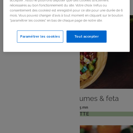
824
résultats
accepter", nous ne pourrons déposer que des cookies strictement
nécessaires au bon fonctionnement du site. Votre choix (refus ou
consentement des cookies) est enregistré pour ce site pour une durée de 6
mois. Vous pouvez changer d'avis à tout moment en cliquant sur le bouton
"paramétrer les cookies" en bas de chaque page de notre site.
Paramétrer les cookies
Tout accepter
PLAT
Bowl gourmand légumes & feta
: 2 pers
: 15 mn
Nombre
Temps
VOIR LA RECETTE
de
de
personnes
préparation