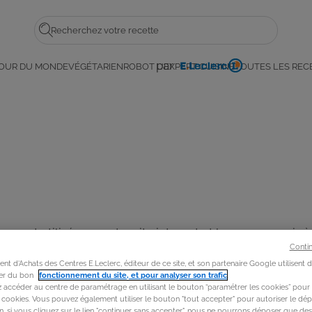
Rechercher
par
OUR DU MONDE
VÉGÉTARIEN
ROBOT L'EXPERT CUISINE
TOUTES LES REC
E.
Leclerc
es sont utilisés sur notre site internet et les moyens mis à
Conti
obile.
t d'Achats des Centres E.Leclerc, éditeur de ce site, et son partenaire Google utilisent 
rer du bon
fonctionnement du site, et pour analyser son trafic
.
accéder au centre de paramétrage en utilisant le bouton “paramétrer les cookies” pour
s cookies. Vous pouvez également utiliser le bouton "tout accepter" pour autoriser le dép
in, si vous cliquez sur le lien "continuer sans accepter", nous ne pourrons déposer que de