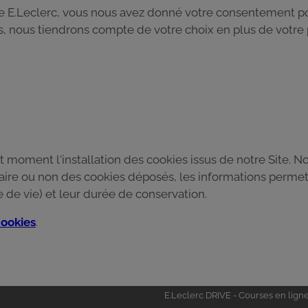
rte E.Leclerc, vous nous avez donné votre consentement po
es, nous tiendrons compte de votre choix en plus de votr
 moment l'installation des cookies issus de notre Site. N
saire ou non des cookies déposés, les informations permett
 de vie) et leur durée de conservation.
ookies
.
Univers
E.Leclerc DRIVE - Courses en lign