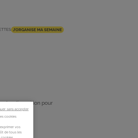
ETTES
J’ORGANISE MA SEMAINE
 votre disposition pour
nuer sans accepter
des cookies
 exprimer vos
ôt de tous les
s cookies