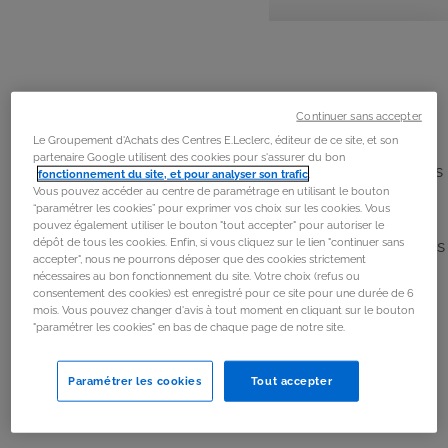
personnes
préparation
repos
La
recette
Étape 1
Continuer sans accepter
1 - Former une bonne vingtaine de petites billes de pâte
Le Groupement d'Achats des Centres E.Leclerc, éditeur de ce site, et son
à sucre blanche, les aplatir légèrement et les mettre de
partenaire Google utilisent des cookies pour s'assurer du bon
côté. (voir bas de la carte pour les options concernant les
fonctionnement du site, et pour analyser son trafic
.
Vous pouvez accéder au centre de paramétrage en utilisant le bouton
yeux).
“paramétrer les cookies” pour exprimer vos choix sur les cookies. Vous
pouvez également utiliser le bouton "tout accepter" pour autoriser le
dépôt de tous les cookies. Enfin, si vous cliquez sur le lien "continuer sans
2 - Casser une douzaine de petits bretzels en 2 de façons
accepter", nous ne pourrons déposer que des cookies strictement
à obtenir des "bois de rennes", et les placer par paire sur
nécessaires au bon fonctionnement du site. Votre choix (refus ou
consentement des cookies) est enregistré pour ce site pour une durée de 6
une grande feuille de papier sulfurisé.
mois. Vous pouvez changer d'avis à tout moment en cliquant sur le bouton
"paramétrer les cookies" en bas de chaque page de notre site.
3 - Faire fondre le chocolat dans une casserole.
Paramétrer les cookies
Tout accepter
4 - Tremper le bout des bâtonnets dans le chocolat
fondu, puis les enfoncer dans les chamallow.