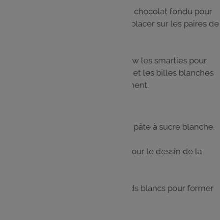
5 - Tremper les chamallow dans le chocolat fondu pour
les enrober complètement, et les placer sur les paires de
"bois de rennes" pour les coller.
6 - Ajouter au centre des chamallow les smarties pour
former les nez rouges des rennes, et les billes blanches
pour les yeux. Laisser figer totalement.
Étape 2
Les yeux seront formés avec de la pâte à sucre blanche.
Deux possibilités s’offrent à nous pour le dessin de la
pupille :
1. Avoir uniquement des petits ronds blancs pour former
les yeux.