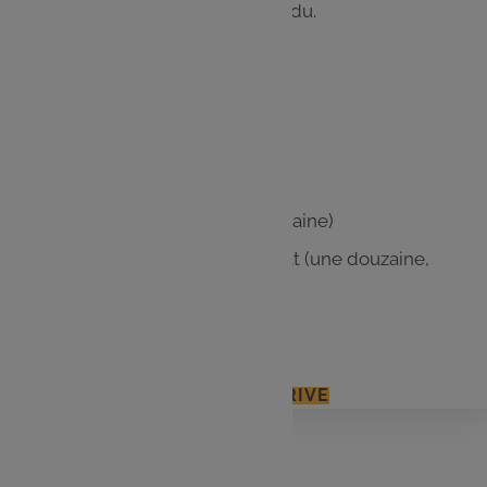
2. Ajouter un point de chocolat fondu.
Les
ingrédients
200 g de chocolat noir
Une douzaine de chamallow
Un sachet de bretzels (une douzaine)
Des bonbons colorés en chocolat (une douzaine,
uniquement les rouges)
De la pâte à sucre blanche
J'ACCÈDE À MON E.LECLERC DRIVE