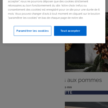
163
résultats
accepter", nous ne pourrons déposer que des cookies strictement
nécessaires au bon fonctionnement du site. Votre choix (refus ou
consentement des cookies) est enregistré pour ce site pour une durée de 6
mois. Vous pouvez changer d'avis à tout moment en cliquant sur le bouton
"paramétrer les cookies" en bas de chaque page de notre site.
Paramétrer les cookies
Tout accepter
ENTRÉE
Mini tatins de foie gras aux pommes
: 6 pers
: 10 mn
Nombre
Temps
VOIR LA RECETTE
de
de
personnes
préparation