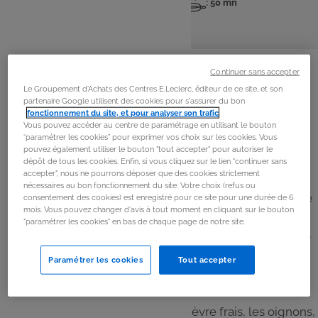
: 4 pers
: 10 mn
: 50 mn
Nombre
Temps
Temps
de
de
de
personnes
préparation
cuisson
La
recette
Continuer sans accepter
Le Groupement d'Achats des Centres E.Leclerc, éditeur de ce site, et son
Étape 1
partenaire Google utilisent des cookies pour s'assurer du bon
fonctionnement du site, et pour analyser son trafic
.
Préchauffer le four à 180°C.
Vous pouvez accéder au centre de paramétrage en utilisant le bouton
“paramétrer les cookies” pour exprimer vos choix sur les cookies. Vous
pouvez également utiliser le bouton "tout accepter" pour autoriser le
Étape 2
dépôt de tous les cookies. Enfin, si vous cliquez sur le lien "continuer sans
accepter", nous ne pourrons déposer que des cookies strictement
Ajouter l'oignon pelé et coupé en 2. Hacher.
nécessaires au bon fonctionnement du site. Votre choix (refus ou
Racler les parois à l’aide de la spatule. Ajouter 10g d’huile
consentement des cookies) est enregistré pour ce site pour une durée de 6
mois. Vous pouvez changer d'avis à tout moment en cliquant sur le bouton
d’olive. Faire rissoler 10 min.
"paramétrer les cookies" en bas de chaque page de notre site.
Ajouter la farine, la levure, les œufs, le lait, l’huile d’olive,
la moutarde. Mixer.
Paramétrer les cookies
Tout accepter
Étape 3
Ajouter les dés de courgette, le chèvre frais, les oignons,