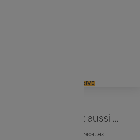
90 g de fromage râpé
180 g de farine
1 sachet de levure chimique
60 g d'huile d'olive
1 c. à c. de moutarde
Sel, poivre
J'ACCÈDE À MON E.LECLERC DRIVE
Vous
aimerez
aussi ...
Notre sélection de recettes