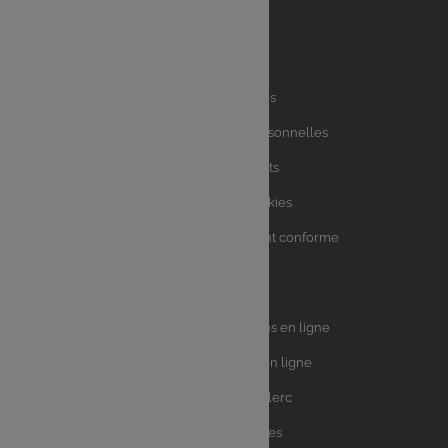
Liens
Mentions légales
utiles
Charte des données personnelles
Charte avis clients
Charte sur les Cookies
Accessibilité : partiellement conforme
Plan du site
Univers
E.Leclerc DRIVE - Courses en ligne
Leclerc
E.Leclerc TRAITEUR en ligne
Ma Cave par E.Leclerc
Toutes les recettes