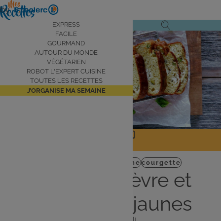
Aller
by
au
Navigation
EXPRESS
Ouvrir
Ouvrir
contenu
FACILE
principale
le
la
principal
GOURMAND
AUTOUR DU MONDE
menu
recherche
VÉGÉTARIEN
de
ROBOT L'EXPERT CUISINE
navigation
TOUTES LES RECETTES
J’ORGANISE MA SEMAINE
JE PARTAGE
J'IMPRIME
Plat
Robot Expert Cuisine
courgette
Cake au chèvre et
courgettes jaunes