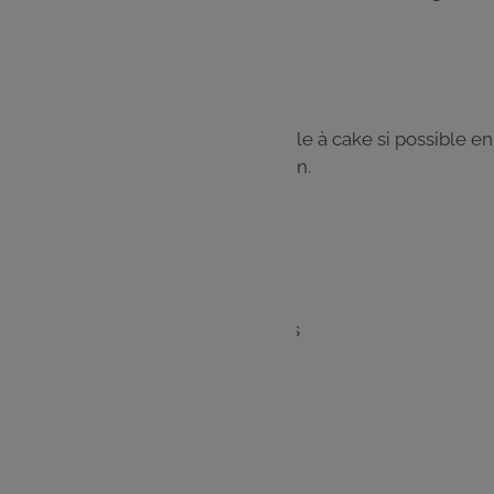
le fromage râpé. Saler, poivrer.
Mélanger.
Étape 4
Verser la préparation dans un moule à cake si possible en
silicone, et faire cuire durant 40 min.
Servir chaud ou tiède.
Les
ingrédients
1 courgette jaune coupée en dés
2 oignons
1 pot de chèvre frais
3 oeufs
150 g de lait