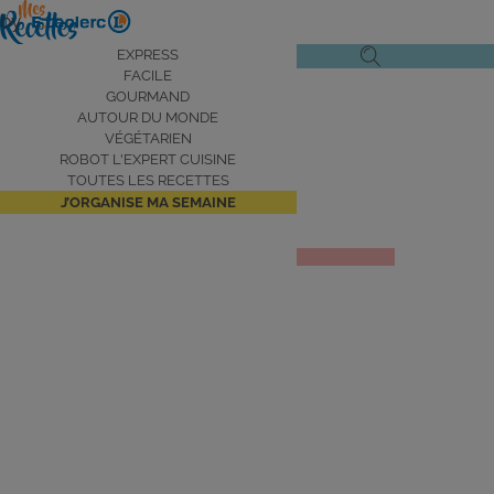
Aller
by
au
Navigation
EXPRESS
Ouvrir
Ouvrir
contenu
FACILE
principale
le
la
principal
GOURMAND
AUTOUR DU MONDE
menu
recherche
VÉGÉTARIEN
de
ROBOT L'EXPERT CUISINE
navigation
TOUTES LES RECETTES
J’ORGANISE MA SEMAINE
Salade niçoise
JE DÉCOUVRE