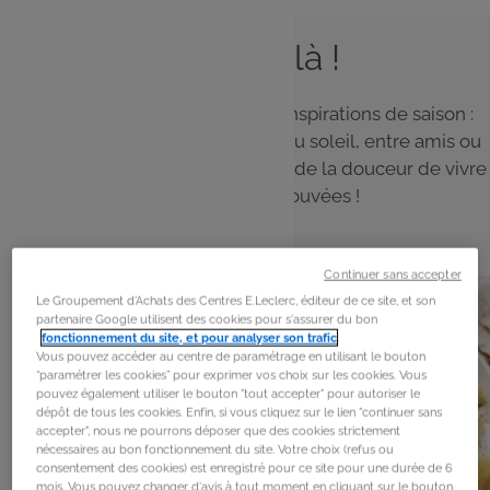
L'été est là !
Le soleil est là ! Découvrez nos inspirations de saison :
des recettes simples à partager au soleil, entre amis ou
en famille, et profitez pleinement de la douceur de vivre
et des saveurs retrouvées !
Continuer sans accepter
Le Groupement d'Achats des Centres E.Leclerc, éditeur de ce site, et son
partenaire Google utilisent des cookies pour s'assurer du bon
fonctionnement du site, et pour analyser son trafic
.
Vous pouvez accéder au centre de paramétrage en utilisant le bouton
“paramétrer les cookies” pour exprimer vos choix sur les cookies. Vous
pouvez également utiliser le bouton "tout accepter" pour autoriser le
dépôt de tous les cookies. Enfin, si vous cliquez sur le lien "continuer sans
accepter", nous ne pourrons déposer que des cookies strictement
nécessaires au bon fonctionnement du site. Votre choix (refus ou
consentement des cookies) est enregistré pour ce site pour une durée de 6
mois. Vous pouvez changer d'avis à tout moment en cliquant sur le bouton