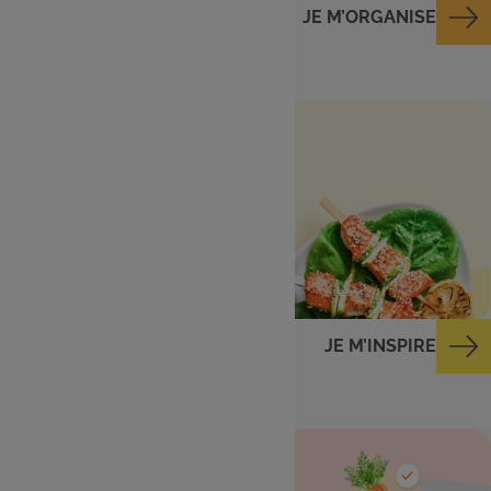
JE M’ORGANISE
Menu de la semaine
Des idées repas du
lundi au dimanche
JE M’INSPIRE
Ingrédients dans
mon frigo