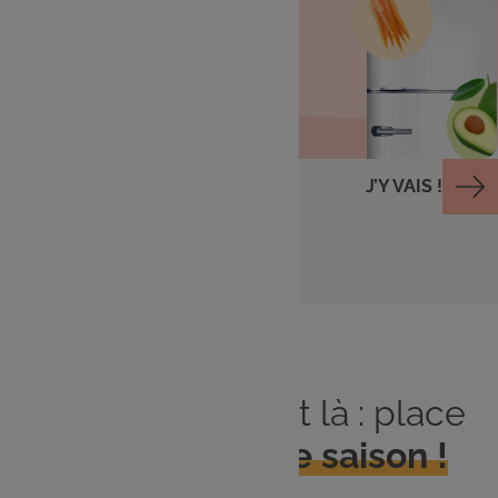
Cuisiner avec ce qu'il
me reste
J’Y VAIS !
Le printemps est là : place
aux
produits de saison !