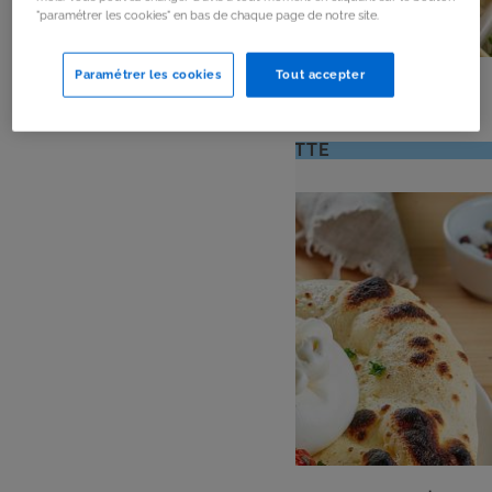
"paramétrer les cookies" en bas de chaque page de notre site.
PLAT
Paramétrer les cookies
Tout accepter
Brochettes de légumes au barbecue
: 4 pers
: 20 mn
Nombre
Temps
VOIR LA RECETTE
de
de
personnes
préparation
ENTRÉE