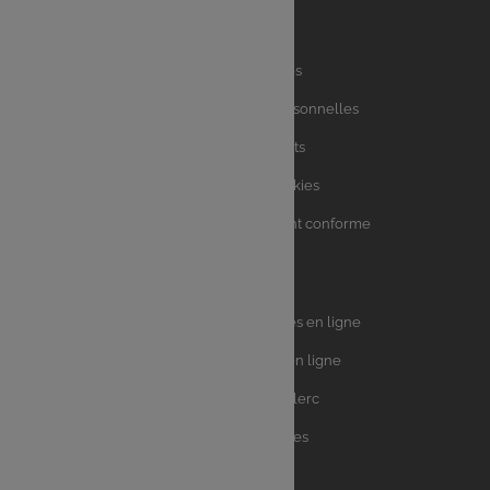
Liens
Mentions légales
utiles
Charte des données personnelles
Charte avis clients
Charte sur les Cookies
Accessibilité : partiellement conforme
Plan du site
Univers
E.Leclerc DRIVE - Courses en ligne
Leclerc
E.Leclerc TRAITEUR en ligne
Ma Cave par E.Leclerc
Toutes les recettes