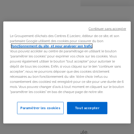
personnes
préparation
cuisson
La
recette
Étape 1
Continuer sans accepter
Préchauffer le four à 180°C.
Le Groupement d'Achats des Centres E.Leclerc, éditeur de ce site, et son
partenaire Google utilisent des cookies pour s'assurer du bon
fonctionnement du site, et pour analyser son trafic
.
Étape 2
Vous pouvez accéder au centre de paramétrage en utilisant le bouton
“paramétrer les cookies” pour exprimer vos choix sur les cookies. Vous
Laver et couper le chapeau des tomates, vider puis
pouvez également utiliser le bouton "tout accepter" pour autoriser le
dépôt de tous les cookies. Enfin, si vous cliquez sur le lien "continuer sans
conserver la pulpe de tomate.
accepter", nous ne pourrons déposer que des cookies strictement
Peler et couper en 2 l’oignon, les gousses d’ail et
nécessaires au bon fonctionnement du site. Votre choix (refus ou
consentement des cookies) est enregistré pour ce site pour une durée de 6
l’échalote et saupoudrer l'intérieur des
mois. Vous pouvez changer d'avis à tout moment en cliquant sur le bouton
tomates de sel.
"paramétrer les cookies" en bas de chaque page de notre site.
Étape 3
Paramétrer les cookies
Tout accepter
Ajouter l'oignon, les gousses d'ail, l’échalote et le persil.
Hacher.
Racler les parois à l'aide de la spatule.