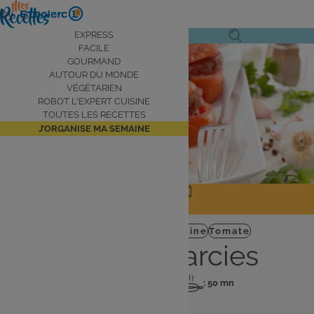
Aller
by
au
Navigation
EXPRESS
Ouvrir
Ouvrir
contenu
FACILE
principale
le
la
principal
GOURMAND
AUTOUR DU MONDE
menu
recherche
VÉGÉTARIEN
de
ROBOT L'EXPERT CUISINE
navigation
TOUTES LES RECETTES
J’ORGANISE MA SEMAINE
JE PARTAGE
J'IMPRIME
Plat
Robot Expert Cuisine
Tomate
Tomates farcies
: 4 pers
: 25 mn
: 50 mn
Nombre
Temps
Temps
de
de
de