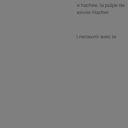
Ajouter la chair à saucisse, la viande hachée, la pulpe de
tomate, l’oeuf, la chapelure, saler, poivrer. Hacher.
Étape 4
Mettre la farce dans les tomates et recouvrir avec le
chapeau.
Enfourner 50 min à 180°C.
Les
ingrédients
4 grosses tomates
1 oignon
1 échalote
2 gousses d'ail
1 oeuf