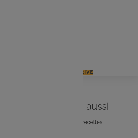
20 g chapelure
150 g chair à saucisse
150 g viande hachée
2 branches de persil équeuté
Sel, poivre
J'ACCÈDE À MON E.LECLERC DRIVE
Vous
aimerez
aussi ...
Notre sélection de recettes