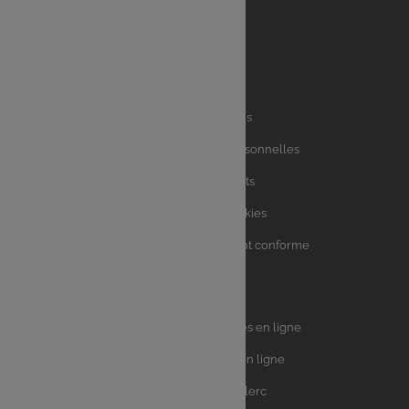
Liens
Mentions légales
utiles
Charte des données personnelles
Charte avis clients
Charte sur les Cookies
Accessibilité : partiellement conforme
Plan du site
Univers
E.Leclerc DRIVE - Courses en ligne
Leclerc
E.Leclerc TRAITEUR en ligne
Ma Cave par E.Leclerc