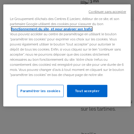
: 6 pers
: 10 mn
: 3 mn
Nombre
Temps
Temps
de
de
de
Continuer sans accepter
personnes
préparation
cuisson
Le Groupement d'Achats des Centres E.Leclerc, éditeur de ce site, et son
La
recette
partenaire Google utilisent des cookies pour s'assurer du bon
fonctionnement du site, et pour analyser son trafic
.
Vous pouvez accéder au centre de paramétrage en utilisant le bouton
“paramétrer les cookies” pour exprimer vos choix sur les cookies. Vous
Étape 1
pouvez également utiliser le bouton "tout accepter" pour autoriser le
dépôt de tous les cookies. Enfin, si vous cliquez sur le lien "continuer sans
Faire griller les tranches de pain.
accepter", nous ne pourrons déposer que des cookies strictement
nécessaires au bon fonctionnement du site. Votre choix (refus ou
consentement des cookies) est enregistré pour ce site pour une durée de 6
Étape 2
mois. Vous pouvez changer d'avis à tout moment en cliquant sur le bouton
"paramétrer les cookies" en bas de chaque page de notre site.
Étaler une couche de pesto sur chacune.
Paramétrer les cookies
Tout accepter
Étape 3
Réaliser des copeaux de parmesan avec un économe ou
un petit couteau, puis les disposer sur les tartines.
Étape 4