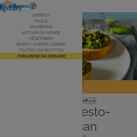
Aller
by
au
Navigation
EXPRESS
Ouvrir
Ouvrir
contenu
FACILE
principale
le
la
principal
GOURMAND
AUTOUR DU MONDE
menu
recherche
VÉGÉTARIEN
de
ROBOT L'EXPERT CUISINE
navigation
TOUTES LES RECETTES
J’ORGANISE MA SEMAINE
JE PARTAGE
J'IMPRIME
Entrée
Végétarien
Pain
Tartines pesto-
parmesan