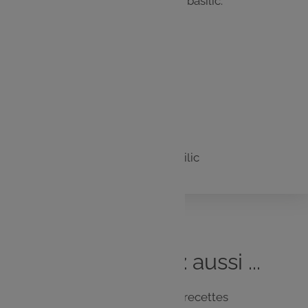
Décorer avec quelques feuilles de basilic.
Les
ingrédients
12 tranches de pain
200g pot de pesto
100g de parmesan entier
Quelques petites feuilles de basilic
Vous
aimerez
aussi ...
Notre sélection de recettes