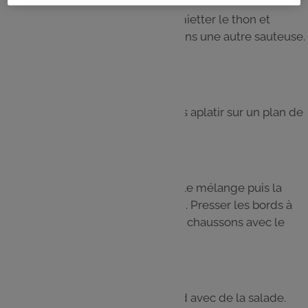
Couper les olives en rondelles, émietter le thon et
couper l’oeuf dur. Mettre le tout dans une autre sauteuse.
Saler, poivrer et laisser cuire.
Étape 5
Former 6 boules avec la pâte et les aplatir sur un plan de
travail fariné.
Étape 6
Garnir la moitié des galettes avec le mélange puis la
refermer pour former un chausson. Presser les bords à
l’aide d’une cuillère. Faire dorer les chaussons avec le
jaune d’oeuf et un peu d’eau.
Étape 7
Enfourner 30 minutes, servir chaud avec de la salade.