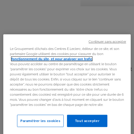
personnes
préparation
cuisson
La
recette
Étape 1
Préchauffer le four à 200°C
Continuer sans accepter
Le Groupement d'Achats des Centres E.Leclerc, éditeur de ce site, et son
Étape 2
partenaire Google utilisent des cookies pour s'assurer du bon
fonctionnement du site, et pour analyser son trafic
.
Préparer la pâte. Sur un plan de travail, mélanger la
Vous pouvez accéder au centre de paramétrage en utilisant le bouton
farine et une pincée de sel. Former un creux au centre et
“paramétrer les cookies” pour exprimer vos choix sur les cookies. Vous
pouvez également utiliser le bouton "tout accepter" pour autoriser le
y verser l’huile et l’eau. Pétrir le tout et laisser reposer.
dépôt de tous les cookies. Enfin, si vous cliquez sur le lien "continuer sans
accepter", nous ne pourrons déposer que des cookies strictement
nécessaires au bon fonctionnement du site. Votre choix (refus ou
Étape 3
consentement des cookies) est enregistré pour ce site pour une durée de 6
mois. Vous pouvez changer d'avis à tout moment en cliquant sur le bouton
Mettre de l’huile dans une sauteuse, ajouter les oignons
"paramétrer les cookies" en bas de chaque page de notre site.
et les tomates émincés. Faire cuire à feu moyen 10
minutes en remuant.
Paramétrer les cookies
Tout accepter
Étape 4