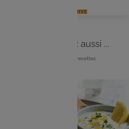
J'ACCÈDE À MON E.LECLERC DRIVE
Vous
aimerez
aussi ...
Notre sélection de recettes