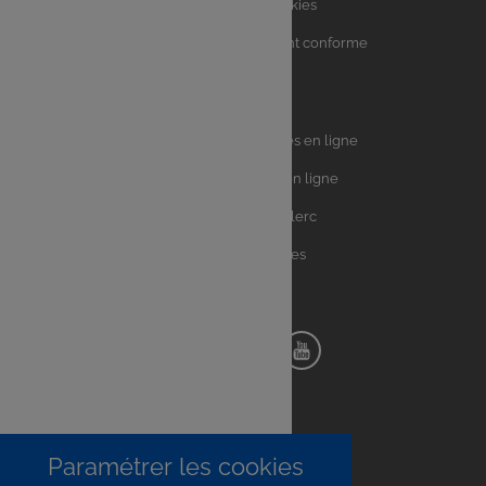
Charte sur les Cookies
Accessibilité : partiellement conforme
Plan du site
Univers
E.Leclerc DRIVE - Courses en ligne
Leclerc
E.Leclerc TRAITEUR en ligne
Ma Cave par E.Leclerc
Toutes les recettes
Suivez-nous !
Notre
Notre
Notre
Notre
pinterest
facebook
instagram
youtube
Paramétrer les cookies