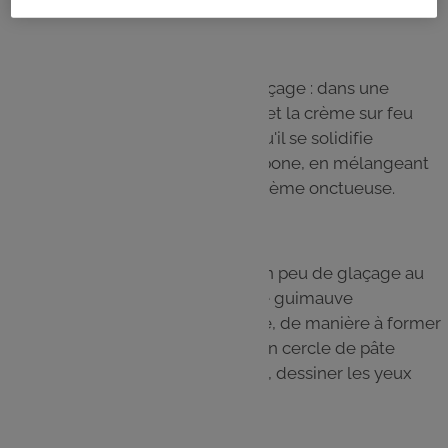
Laisser refroidir les cupcakes avant de les démouler.
Étape 5
Pendant ce temps, préparer le glaçage : dans une
casserole faire fondre le chocolat et la crème sur feu
doux. Laisser refroidir jusqu'à ce qu'il se solidifie
légèrement. Incorporer la mascarpone, en mélangeant
délicatement, afin d'obtenir une crème onctueuse.
Étape 6
Garnir le dessus des cupcakes d'un peu de glaçage au
chocolat. Poser dessus une grosse guimauve
superposée à une petite guimauve, de manière à former
le corps du fantôme. Recouvrir d'un cercle de pâte
d’amandes. À l'aide d'un cure-dent, dessiner les yeux
avec le chocolat.