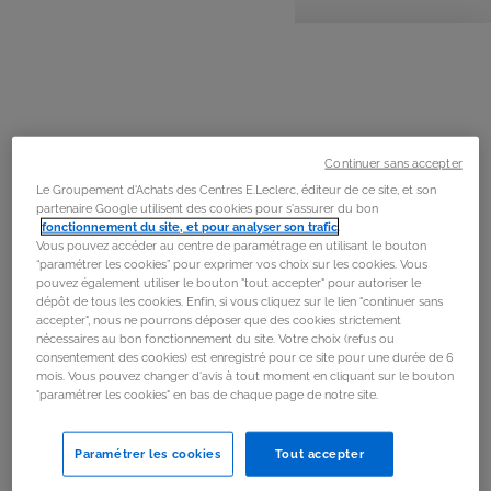
personnes
préparation
cuisson
La
recette
Étape 1
Préchauffer le four à 180°C (Th.6).
Continuer sans accepter
Étape 2
Le Groupement d'Achats des Centres E.Leclerc, éditeur de ce site, et son
partenaire Google utilisent des cookies pour s'assurer du bon
Dans un saladier, mélanger le sucre et le beurre.
fonctionnement du site, et pour analyser son trafic
.
Vous pouvez accéder au centre de paramétrage en utilisant le bouton
Incorporer les oeufs, l’extrait de vanille liquide puis la
“paramétrer les cookies” pour exprimer vos choix sur les cookies. Vous
farine et la levure et mélanger bien.
pouvez également utiliser le bouton "tout accepter" pour autoriser le
dépôt de tous les cookies. Enfin, si vous cliquez sur le lien "continuer sans
accepter", nous ne pourrons déposer que des cookies strictement
Étape 3
nécessaires au bon fonctionnement du site. Votre choix (refus ou
consentement des cookies) est enregistré pour ce site pour une durée de 6
Verser la préparation aux 2/3 de moules à cupcakes en
mois. Vous pouvez changer d'avis à tout moment en cliquant sur le bouton
"paramétrer les cookies" en bas de chaque page de notre site.
silicone et enfourner pendant 15 mn.
Paramétrer les cookies
Tout accepter
Étape 4