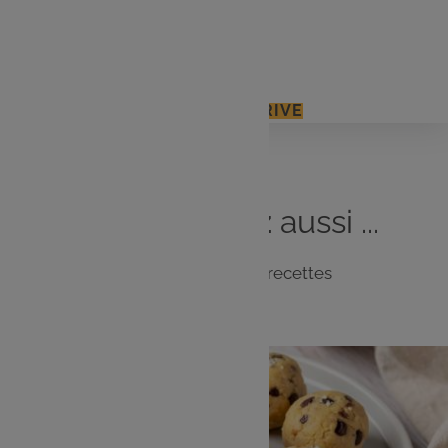
Pâte d'amandes
Chocolat noir fondu
J'ACCÈDE À MON E.LECLERC DRIVE
Vous
aimerez
aussi ...
Notre sélection de recettes