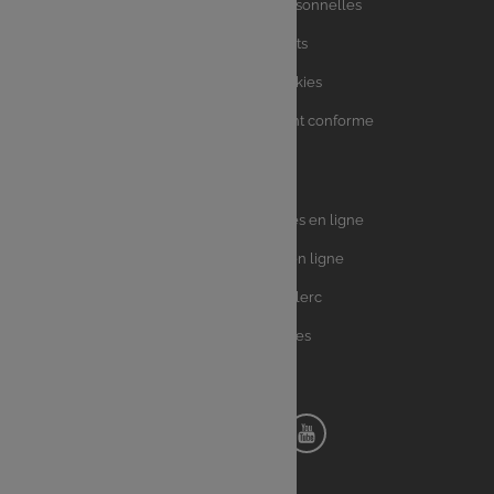
utiles
Charte des données personnelles
Charte avis clients
Charte sur les Cookies
Accessibilité : partiellement conforme
Plan du site
Univers
E.Leclerc DRIVE - Courses en ligne
Leclerc
E.Leclerc TRAITEUR en ligne
Ma Cave par E.Leclerc
Toutes les recettes
Suivez-nous !
Notre
Notre
Notre
Notre
pinterest
facebook
instagram
youtube