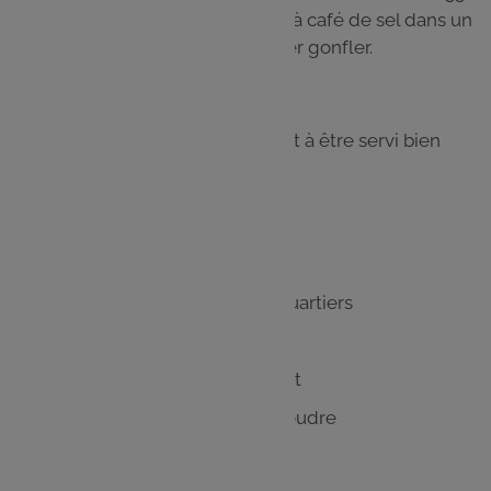
g d'eau, 40 g d huile d olive et 2 c. à café de sel dans un
saladier. Mélanger, couvrir et laisser gonfler.
Étape 4
Votre couscous végétarien est prêt à être servi bien
chaud.
Les
ingrédients
500 g de tomates coupées en quartiers
100 g d'oignons
1 c. à c. bombée de Ras el Hanout
1 c. à c. rase de gingembre en poudre
70 g d'huile d'olive