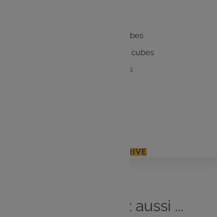
20 g de beurre
600 g d'eau
150 g de carottes coupées en cubes
150 g de courgettes coupées en cubes
150 g de navets coupés en cubes
350 g de graines de couscous
250 g de pois chiches
Sel, poivre
J'ACCÈDE À MON E.LECLERC DRIVE
Vous
aimerez
aussi ...