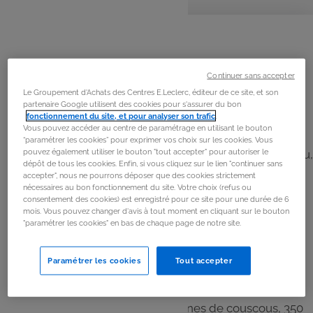
personnes
préparation
cuisson
La
recette
Étape 1
Continuer sans accepter
Ajouter les 500g de tomates, les 100g d'oignons pelés,
Le Groupement d'Achats des Centres E.Leclerc, éditeur de ce site, et son
coupés en 2.
partenaire Google utilisent des cookies pour s'assurer du bon
fonctionnement du site, et pour analyser son trafic
.
Racler les parois du bol à l'aide de la spatule. Ajouter les
Vous pouvez accéder au centre de paramétrage en utilisant le bouton
légumes préalablement coupés en cubes, 150g de
“paramétrer les cookies” pour exprimer vos choix sur les cookies. Vous
pouvez également utiliser le bouton "tout accepter" pour autoriser le
carottes, 150g de courgettes, 100g de navets, 250g d'eau,
dépôt de tous les cookies. Enfin, si vous cliquez sur le lien "continuer sans
30g d'huile, 20g de beurre, une c à c. de Ras el Hangout,
accepter", nous ne pourrons déposer que des cookies strictement
une c à c. de gingembre, le sel, le poivre, dans le bol.
nécessaires au bon fonctionnement du site. Votre choix (refus ou
consentement des cookies) est enregistré pour ce site pour une durée de 6
mois. Vous pouvez changer d'avis à tout moment en cliquant sur le bouton
"paramétrer les cookies" en bas de chaque page de notre site.
Étape 2
Faire cuire 35 min.
Paramétrer les cookies
Tout accepter
Étape 3
Pendant ce temps, mettre les graines de couscous, 350