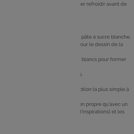
cookie une tête d’araignée, et laisser refroidir avant de
déguster.
Étape 6
Les yeux seront formés avec de la pâte à sucre blanche.
Deux possibilités s’offrent à nous pour le dessin de la
pupille :
Avoir uniquement des petits ronds blancs pour former
les yeux.
Ajouter un point de chocolat fondu.
Option "billes blanches simple" = option la plus simple à
réaliser pour les consos.
Option chocolat = le rendu sera mon propre qu'avec un
feutre alimentaire (cf : les photos d'inspirations) et les
pupilles seront marrons.