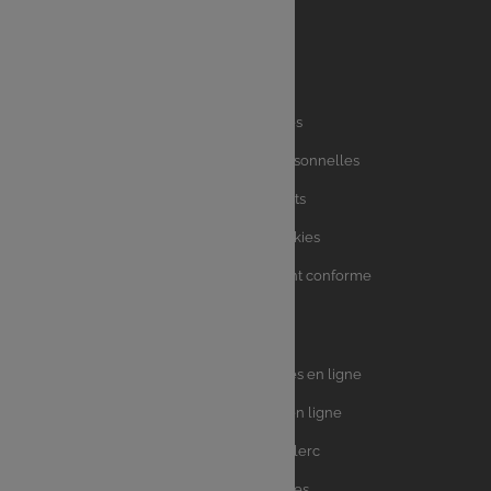
Liens
Mentions légales
utiles
Charte des données personnelles
Charte avis clients
Charte sur les Cookies
Accessibilité : partiellement conforme
Plan du site
Univers
E.Leclerc DRIVE - Courses en ligne
Leclerc
E.Leclerc TRAITEUR en ligne
Ma Cave par E.Leclerc
Toutes les recettes