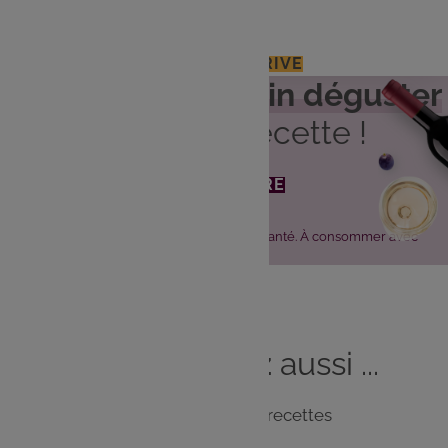
J'ACCÈDE À MON E.LECLERC DRIVE
Découvrez
quel vin déguster
avec cette recette !
JE DÉCOUVRE
L'abus d'alcool est dangereux pour la santé. À consommer avec
modération.
Vous
aimerez
aussi ...
Notre sélection de recettes