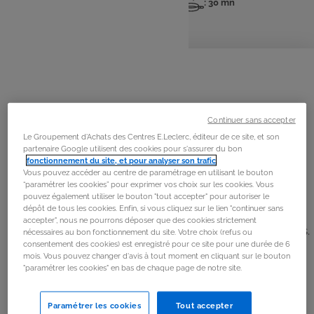
: 6 pers
: 20 mn
: 30 mn
Nombre
Temps
Temps
de
de
de
personnes
préparation
cuisson
La
recette
Étape 1
Préchauffer le four à 200 °C (th. 6-7).
Continuer sans accepter
Le Groupement d'Achats des Centres E.Leclerc, éditeur de ce site, et son
partenaire Google utilisent des cookies pour s'assurer du bon
Étape 2
fonctionnement du site, et pour analyser son trafic
.
Vous pouvez accéder au centre de paramétrage en utilisant le bouton
Couper les aubergines en tranches de 1 cm d’épaisseur.
“paramétrer les cookies” pour exprimer vos choix sur les cookies. Vous
Quadriller légèrement leur surface à l’aide d’un couteau
pouvez également utiliser le bouton "tout accepter" pour autoriser le
dépôt de tous les cookies. Enfin, si vous cliquez sur le lien "continuer sans
bien aiguisé. Les badigeonner d’huile d’olive, parsemer
accepter", nous ne pourrons déposer que des cookies strictement
d’origan, saler légèrement et enfourner pour 20 minutes.
nécessaires au bon fonctionnement du site. Votre choix (refus ou
consentement des cookies) est enregistré pour ce site pour une durée de 6
Retourner et laisser cuire 10 minutes de plus. Laisser
mois. Vous pouvez changer d'avis à tout moment en cliquant sur le bouton
refroidir hors du four.
"paramétrer les cookies" en bas de chaque page de notre site.
Étape 3
Paramétrer les cookies
Tout accepter