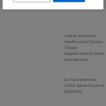
Dans une poêle, faire revenir dans un peu d’huile d’olive
le poivron rouge et les tomates.
Ajouter la feta.
Étape 4
Répartir dans 3 assiettes creuses la farine, les blancs
d’oeufs légèrement battus à la fourchette et les flocons
d’avoine mélangés avec le paprika. Passer
successivement les tranches d’aubergines dans la farine,
puis le blanc d’oeuf et enfin les flocons d’avoine.
Étape 5
Dans une poêle légèrement graissée, faire dorer les
aubergines panées 1 mn de chaque côté. Garnir les deux
tranches de pains des différents ingrédients.