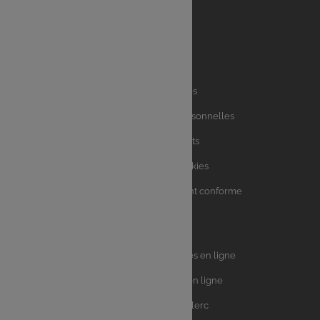
Liens
Mentions légales
utiles
Charte des données personnelles
Charte avis clients
Charte sur les Cookies
Accessibilité : partiellement conforme
Plan du site
Univers
E.Leclerc DRIVE - Courses en ligne
Leclerc
E.Leclerc TRAITEUR en ligne
Ma Cave par E.Leclerc