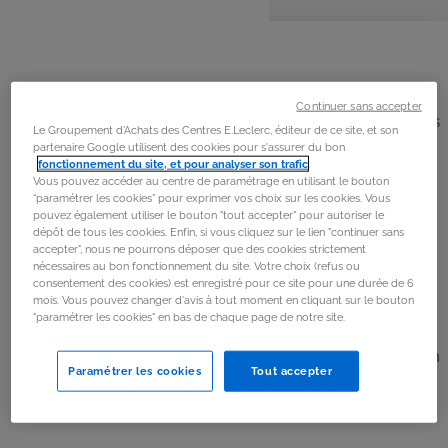
personnes
préparation
cuisson
La
recette
Étape 1
Continuer sans accepter
Préchauffer le four à 180°C. Étaler la pâte brisée dans les
Le Groupement d'Achats des Centres E.Leclerc, éditeur de ce site, et son
moules. Piquer la pâte à la fourchette.
partenaire Google utilisent des cookies pour s'assurer du bon
fonctionnement du site, et pour analyser son trafic
.
Vous pouvez accéder au centre de paramétrage en utilisant le bouton
Étape 2
“paramétrer les cookies” pour exprimer vos choix sur les cookies. Vous
pouvez également utiliser le bouton "tout accepter" pour autoriser le
Préparer la garniture :
dépôt de tous les cookies. Enfin, si vous cliquez sur le lien "continuer sans
accepter", nous ne pourrons déposer que des cookies strictement
nécessaires au bon fonctionnement du site. Votre choix (refus ou
• Pour la garniture saumon & mozza : Couper le saumon
consentement des cookies) est enregistré pour ce site pour une durée de 6
mois. Vous pouvez changer d'avis à tout moment en cliquant sur le bouton
et la mozzarella en petits morceaux.
"paramétrer les cookies" en bas de chaque page de notre site.
• Pour la garniture jambon emmental : Couper le jambon
Paramétrer les cookies
Tout accepter
en morceaux.
Étape 3