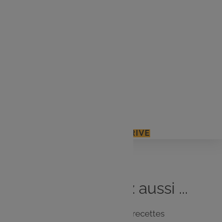
Garniture 1 :
2 tranches de saumon fumé
1 boule de Mozzarella
Garniture 2 :
2 tranches de jambon
De l’emmental râpé
J'ACCÈDE À MON E.LECLERC DRIVE
Vous
aimerez
aussi ...
Notre sélection de recettes