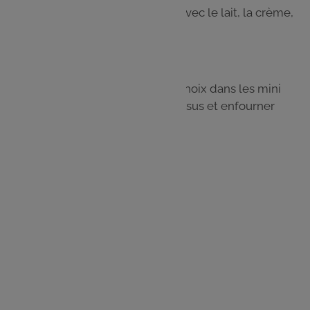
Dans un saladier, battre les œufs avec le lait, la crème,
sel et poivre.
Étape 4
Répartir les ingrédients de votre choix dans les mini
quiches. Couleur l'appareil par-dessus et enfourner
environ 30 min.
Les
ingrédients
2 rouleaux de pâte brisée
20 cL de lait
20 cL de crème
3 œufs
Sel & Poivre