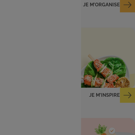
JE M’ORGANISE
Menu de la semaine
Des idées repas du
lundi au dimanche
JE M’INSPIRE
Ingrédients dans
mon frigo