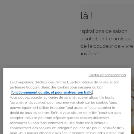
L'été est là !
Le soleil est là ! Découvrez nos inspirations de saison :
des recettes simples à partager au soleil, entre amis ou
en famille, et profitez pleinement de la douceur de vivre
et des saveurs retrouvées !
Continuer sans accepter
Le Groupement d'Achats des Centres E.Leclerc, éditeur de ce site, et son
partenaire Google utilisent des cookies pour s'assurer du bon
fonctionnement du site, et pour analyser son trafic
.
Vous pouvez accéder au centre de paramétrage en utilisant le bouton
“paramétrer les cookies” pour exprimer vos choix sur les cookies. Vous
pouvez également utiliser le bouton "tout accepter" pour autoriser le
dépôt de tous les cookies. Enfin, si vous cliquez sur le lien "continuer sans
accepter", nous ne pourrons déposer que des cookies strictement
nécessaires au bon fonctionnement du site. Votre choix (refus ou
consentement des cookies) est enregistré pour ce site pour une durée de 6
mois. Vous pouvez changer d'avis à tout moment en cliquant sur le bouton