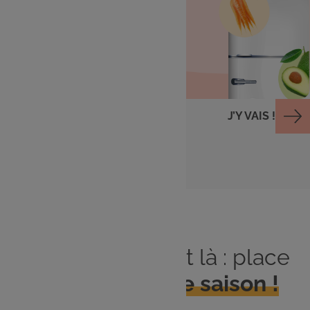
Cuisiner avec ce qu'il
me reste
J’Y VAIS !
Le printemps est là : place
aux
produits de saison !