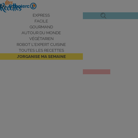
Aller
by
au
Navigation
EXPRESS
Ouvrir
Ouvrir
contenu
FACILE
principale
le
la
principal
GOURMAND
AUTOUR DU MONDE
menu
recherche
VÉGÉTARIEN
de
ROBOT L'EXPERT CUISINE
navigation
TOUTES LES RECETTES
J’ORGANISE MA SEMAINE
Salade niçoise
JE DÉCOUVRE