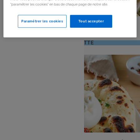
"paramétrer les cookies" en bas de chaque page de notre site.
PLAT
Paramétrer les cookies
Tout accepter
Brochettes de légumes au barbecue
: 4 pers
: 20 mn
Nombre
Temps
VOIR LA RECETTE
de
de
personnes
préparation
ENTRÉE