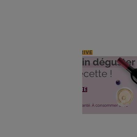
50 g de parmesan
Thym
Huile d'olive
Sel, poivre
J'ACCÈDE À MON E.LECLERC DRIVE
Découvrez
quel vin déguster
avec cette recette !
JE DÉCOUVRE
L'abus d'alcool est dangereux pour la santé. À consommer avec
modération.