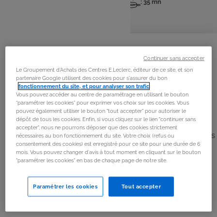
: 4 pers
: 15 mn
: 35 mn
Nombre
Temps
Temps
de
de
de
personnes
préparation
cuisson
La
recette
Continuer sans accepter
Étape 1
Le Groupement d'Achats des Centres E.Leclerc, éditeur de ce site, et son
partenaire Google utilisent des cookies pour s'assurer du bon
Préchauffer le four à 180°C (Th.6).
fonctionnement du site, et pour analyser son trafic
.
Vous pouvez accéder au centre de paramétrage en utilisant le bouton
“paramétrer les cookies” pour exprimer vos choix sur les cookies. Vous
Étape 2
pouvez également utiliser le bouton "tout accepter" pour autoriser le
dépôt de tous les cookies. Enfin, si vous cliquez sur le lien "continuer sans
Laver les légumes. Couper les extrémités des
accepter", nous ne pourrons déposer que des cookies strictement
courgettes, retirer les pédoncules des aubergines et des
nécessaires au bon fonctionnement du site. Votre choix (refus ou
consentement des cookies) est enregistré pour ce site pour une durée de 6
tomates. Les tailler en fines rondelles.
mois. Vous pouvez changer d'avis à tout moment en cliquant sur le bouton
"paramétrer les cookies" en bas de chaque page de notre site.
Étape 3
Paramétrer les cookies
Tout accepter
Prendre un plat à gratin, frotter l’intérieur avec l’ail et
napper d’un filet d’huile d’olive.