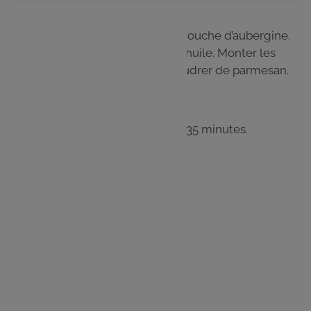
Étape 4
Dans le fond du plat, répartir une couche d’aubergine.
Saler, poivrer et arroser d’un filet d’huile. Monter les
légumes ainsi de suite puis saupoudrer de parmesan.
Étape 5
Parsemer de thym puis enfourner 35 minutes.
Les
ingrédients
3 tomates
2 courgettes
1 aubergine
1 gousse d'ail