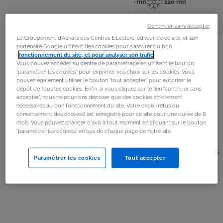
: 6 pers
: 10 mn
: 10 mn
: 120 mn
Nombre
Temps
Temps
Temps
de
de
de
de
personnes
préparation
cuisson
repos
Continuer sans accepter
Le Groupement d'Achats des Centres E.Leclerc, éditeur de ce site, et son
La
recette
partenaire Google utilisent des cookies pour s'assurer du bon
fonctionnement du site, et pour analyser son trafic
.
Vous pouvez accéder au centre de paramétrage en utilisant le bouton
Étape 1
“paramétrer les cookies” pour exprimer vos choix sur les cookies. Vous
pouvez également utiliser le bouton "tout accepter" pour autoriser le
Couper le chocolat en petits morceaux.
dépôt de tous les cookies. Enfin, si vous cliquez sur le lien "continuer sans
accepter", nous ne pourrons déposer que des cookies strictement
nécessaires au bon fonctionnement du site. Votre choix (refus ou
Étape 2
consentement des cookies) est enregistré pour ce site pour une durée de 6
mois. Vous pouvez changer d'avis à tout moment en cliquant sur le bouton
Faire bouillir la crème dans une casserole. Verser la
"paramétrer les cookies" en bas de chaque page de notre site.
crème bouillante sur le chocolat, bien
mélanger pour avoir une ganache lisse. Réserver au frais
Paramétrer les cookies
Tout accepter
pendant 2h.
Étape 3
Écraser les crêpes dentelle.