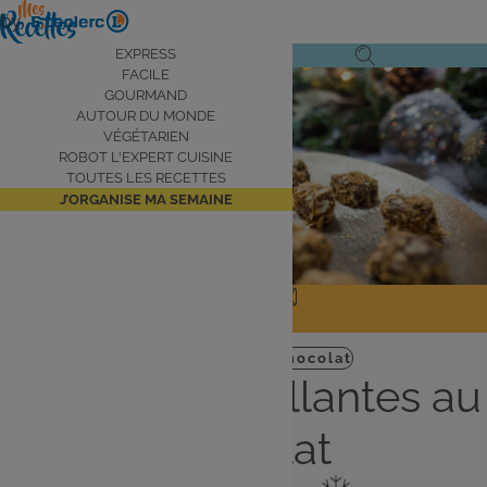
Aller
by
au
Navigation
EXPRESS
Ouvrir
Ouvrir
contenu
FACILE
principale
Voir la vidéo
le
la
principal
GOURMAND
AUTOUR DU MONDE
menu
recherche
VÉGÉTARIEN
de
ROBOT L'EXPERT CUISINE
navigation
TOUTES LES RECETTES
J’ORGANISE MA SEMAINE
JE PARTAGE
J'IMPRIME
Dessert
Express
Chocolat
Truffes croustillantes au
chocolat