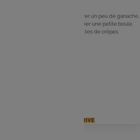
Étape 4
À l’aide d’une petite cuillère, prélever un peu de ganache,
la rouler entre ses mains pour former une petite boule.
Rouler chaque boule dans les miettes de crêpes
dentelle
Les
ingrédients
200g de chocolat noir
20cl de crème liquide
60g de crêpes dentelle
J'ACCÈDE À MON E.LECLERC DRIVE