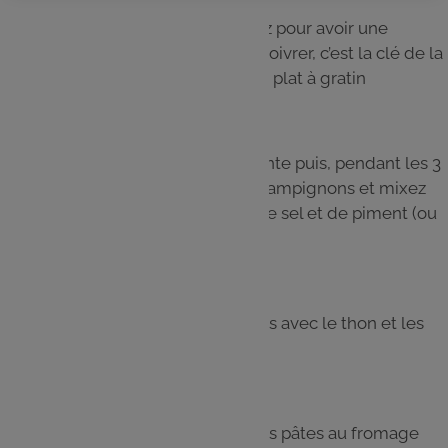
Fouettez immédiatement et mixez pour avoir une
texture lisse. N’hésitez pas à bien poivrer, c’est la clé de la
recette. Videz cette sauce dans un plat à gratin
Étape 5
Versez les pâtes dans l’eau bouillante puis, pendant les 3
minutes de cuisson, coupez les champignons et mixez
les 2 boîtes de thon avec un peu de sel et de piment (ou
huile pimentée)
Étape 6
Versez le sachet de jeunes pousses avec le thon et les
champignons.
Étape 7
Disposez les tuiles gratinées sur les pâtes au fromage