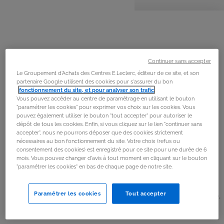
personnes
préparation
cuisson
La
recette
Étape 1
Mettre l’eau à bouillir dans une casserole et la crème
Continuer sans accepter
dans une autre casserole
Le Groupement d'Achats des Centres E.Leclerc, éditeur de ce site, et son
partenaire Google utilisent des cookies pour s'assurer du bon
fonctionnement du site, et pour analyser son trafic
.
Étape 2
Vous pouvez accéder au centre de paramétrage en utilisant le bouton
“paramétrer les cookies” pour exprimer vos choix sur les cookies. Vous
Versez 1 paquet sur 3 d’emmental dans une poêle en
pouvez également utiliser le bouton "tout accepter" pour autoriser le
dépôt de tous les cookies. Enfin, si vous cliquez sur le lien "continuer sans
étalant bien et porter à feu moyen jusqu'a ce que soit
accepter", nous ne pourrons déposer que des cookies strictement
doré.
nécessaires au bon fonctionnement du site. Votre choix (refus ou
consentement des cookies) est enregistré pour ce site pour une durée de 6
mois. Vous pouvez changer d'avis à tout moment en cliquant sur le bouton
Étape 3
"paramétrer les cookies" en bas de chaque page de notre site.
Lorsque la crème monte à ébullition, couper le feu et
Paramétrer les cookies
Tout accepter
verser les paquets de fromage restant dans la casserole.
Étape 4