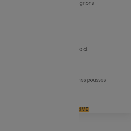
avec le reste de thon et de champignons
Les
ingrédients
500 gr de coquillettes
2 bouteilles de crème liquide x 50 cl
3 paquets d’emmental
3 champignons de Paris
1 paquet de salade mélange jeunes pousses
2 boîtes de miettes de thon
J'ACCÈDE À MON E.LECLERC DRIVE