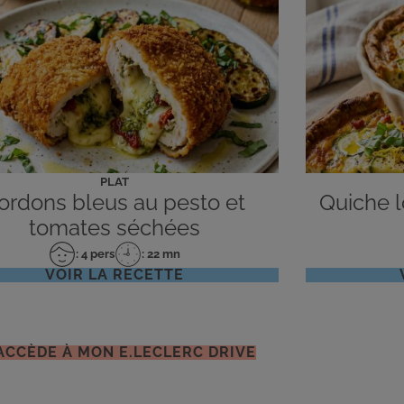
PLAT
ordons bleus au pesto et
Quiche lo
tomates séchées
: 4 pers
: 22 mn
Nombre
Temps
VOIR LA RECETTE
de
de
personnes
préparation
'ACCÈDE À MON E.LECLERC DRIVE