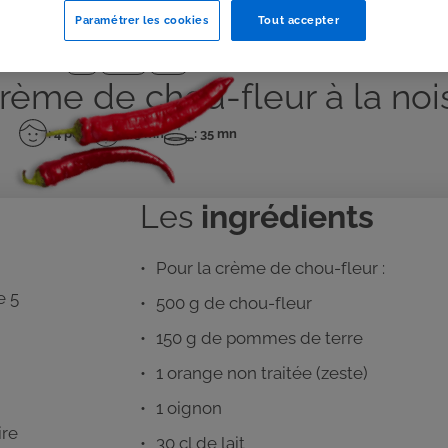
Paramétrer les cookies
Tout accepter
J'IMPRIME
Plat
Facile
Oeuf
rème de chou-fleur à la noi
: 4 pers
: 25 mn
: 35 mn
Nombre
Temps
Temps
de
de
de
personnes
préparation
cuisson
Les
ingrédients
Pour la crème de chou-fleur :
e 5
500 g de chou-fleur
150 g de pommes de terre
1 orange non traitée (zeste)
1 oignon
ire
30 cl de lait