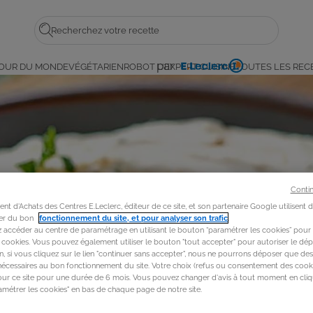
Rechercher
par
OUR DU MONDE
VÉGÉTARIEN
ROBOT L'EXPERT CUISINE
TOUTES LES REC
E.
Leclerc
Conti
t d'Achats des Centres E.Leclerc, éditeur de ce site, et son partenaire Google utilisent 
rer du bon
fonctionnement du site, et pour analyser son trafic
.
accéder au centre de paramétrage en utilisant le bouton “paramétrer les cookies” pour
s cookies. Vous pouvez également utiliser le bouton "tout accepter" pour autoriser le dép
in, si vous cliquez sur le lien "continuer sans accepter", nous ne pourrons déposer que de
nécessaires au bon fonctionnement du site. Votre choix (refus ou consentement des cooki
our ce site pour une durée de 6 mois. Vous pouvez changer d'avis à tout moment en cliq
métrer les cookies" en bas de chaque page de notre site.