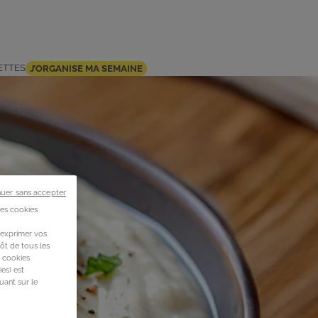
ETTES
J’ORGANISE MA SEMAINE
nuer sans accepter
des cookies
 exprimer vos
ôt de tous les
s cookies
es) est
uant sur le