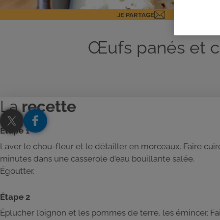
JE PARTAGE
Œufs panés et c
La
recette
Étape 1
Laver le chou-fleur et le détailler en morceaux. Faire cuir
minutes dans une casserole d’eau bouillante salée.
Égoutter.
Étape 2
Éplucher l’oignon et les pommes de terre, les émincer. Fa